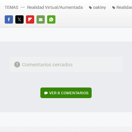
TEMAS
Realidad Virtual/Aumentada
oakley
Realid
FACEBOOK
TWITTER
FLIPBOARD
E-
WHATSAPP
MAIL
Comentarios cerrados
VER
8 COMENTARIOS