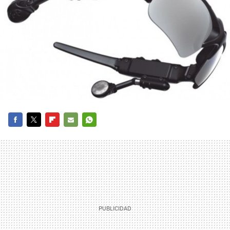
FACEBOOK
TWITTER
FLIPBOARD
E-
WHATSAPP
MAIL