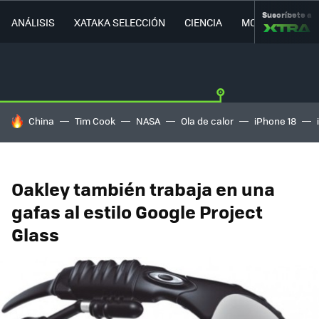
Suscríbete a
ANÁLISIS
XATAKA SELECCIÓN
CIENCIA
MOVILIDAD
HOY SE HABLA DE
China
Tim Cook
NASA
Ola de calor
iPhone 18
Oakley también trabaja en una
gafas al estilo Google Project
Glass