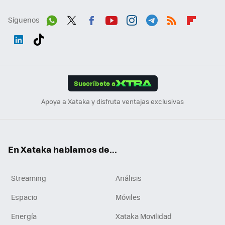
Síguenos
Wh
Twit
Fac
You
Inst
Tele
RSS
Flip
ats
ter
ebo
tub
agr
gra
boa
Link
Tikt
App
ok
e
am
m
rd
edI
ok
Suscríbete a
n
Apoya a Xataka y disfruta ventajas exclusivas
En Xataka hablamos de...
Streaming
Análisis
Espacio
Móviles
Energía
Xataka Movilidad