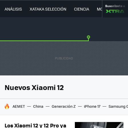
Suscríbete a
ANÁLISIS
XATAKA SELECCIÓN
CIENCIA
MOVILIDAD
Nuevos Xiaomi 12
HOY SE HABLA DE
AEMET
China
Generación Z
iPhone 17
Samsung G
Los Xiaomi 12 y 12 Pro ya