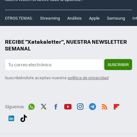
OTROS TEMAS:
Streaming
Análisis
Apple
Samsung
In
RECIBE "Xatakaletter", NUESTRA NEWSLETTER
SEMANAL
SUSCRIBIR
Suscribiéndote aceptas nuestra
política de privacidad
Síguenos
Wh
Twit
Fac
You
Inst
Tele
RSS
Flip
ats
ter
ebo
tub
agr
gra
boa
Link
Tikt
App
ok
e
am
m
rd
edI
ok