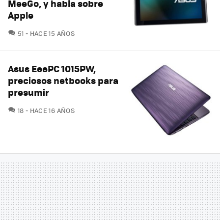
MeeGo, y habla sobre
Apple
COMENTARIOS
51
HACE 15 AÑOS
Asus EeePC 1015PW,
preciosos netbooks para
presumir
COMENTARIOS
18
HACE 16 AÑOS