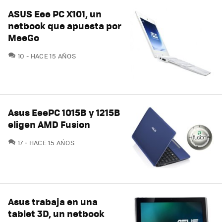
ASUS Eee PC X101, un
netbook que apuesta por
MeeGo
COMENTARIOS
10
HACE 15 AÑOS
Asus EeePC 1015B y 1215B
eligen AMD Fusion
COMENTARIOS
17
HACE 15 AÑOS
Asus trabaja en una
tablet 3D, un netbook