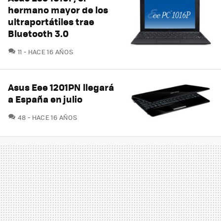
hermano mayor de los
ultraportátiles trae
Bluetooth 3.0
COMENTARIOS
11
HACE 16 AÑOS
Asus Eee 1201PN llegará
a España en julio
COMENTARIOS
48
HACE 16 AÑOS