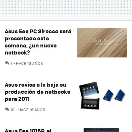
Asus Eee PC Sirocco será
presentado esta
semana, ¿un nuevo
netbook?
COMENTARIOS
7
HACE 16 AÑOS
Asus revisa a la baja su
producción de netbooks
para 2011
COMENTARIOS
10
HACE 16 AÑOS
Asus Eee 1016P, el