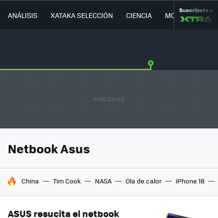
Suscríbete a
ANÁLISIS
XATAKA SELECCIÓN
CIENCIA
MOVILIDAD
Netbook Asus
HOY SE HABLA DE
China
Tim Cook
NASA
Ola de calor
iPhone 18
ASUS resucita el netbook