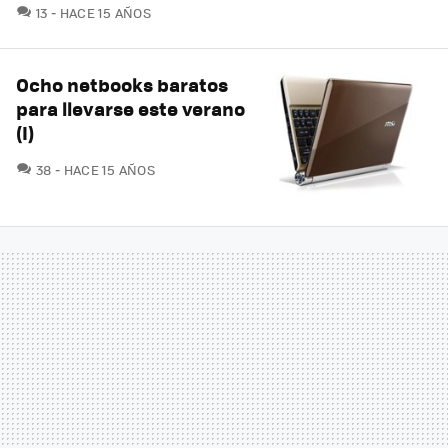
COMENTARIOS
13
HACE 15 AÑOS
Ocho netbooks baratos
para llevarse este verano
(I)
COMENTARIOS
38
HACE 15 AÑOS