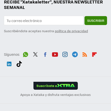
RECIBE "Xatakaletter", NUESTRA NEWSLETTER
SEMANAL
SUSCRIBIR
Suscribiéndote aceptas nuestra
política de privacidad
Síguenos
Wh
Twit
Fac
You
Inst
Tele
RSS
Flip
ats
ter
ebo
tub
agr
gra
boa
Link
Tikt
App
ok
e
am
m
rd
edI
ok
Suscríbete a
n
Apoya a Xataka y disfruta ventajas exclusivas