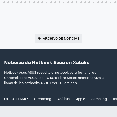
ARCHIVO DE NOTICIAS
Noticias de Netbook Asus en Xataka
Netbook Asus:ASUS resucita el netbook para frenar a los
Chromebooks.ASUS Eee PC 1025 Flare Series mantiene viva la
llama de los netbooks.ASUS EeePC Flare con...
OTROS TEMAS:
Streaming
Análisis
Apple
Samsung
In