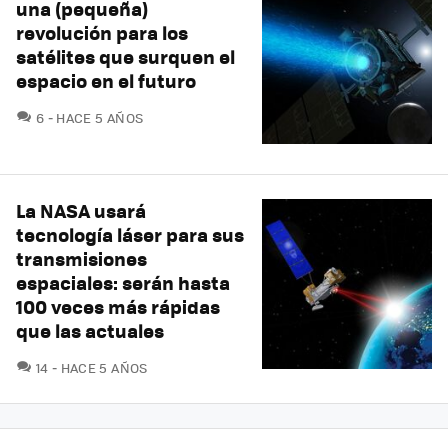
una (pequeña)
revolución para los
satélites que surquen el
espacio en el futuro
COMENTARIOS
6
HACE 5 AÑOS
La NASA usará
tecnología láser para sus
transmisiones
espaciales: serán hasta
100 veces más rápidas
que las actuales
COMENTARIOS
14
HACE 5 AÑOS