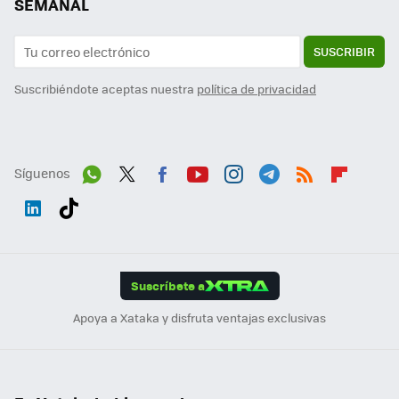
SEMANAL
SUSCRIBIR
Suscribiéndote aceptas nuestra
política de privacidad
Síguenos
Wh
Twit
Fac
You
Inst
Tele
RSS
Flip
ats
ter
ebo
tub
agr
gra
boa
Link
Tikt
App
ok
e
am
m
rd
edI
ok
Suscríbete a
n
Apoya a Xataka y disfruta ventajas exclusivas