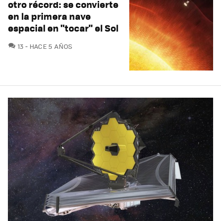
otro récord: se convierte
en la primera nave
espacial en "tocar" el Sol
COMENTARIOS
13
HACE 5 AÑOS