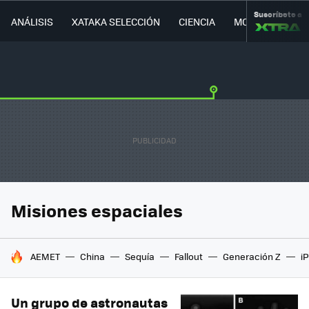
Suscríbete a
ANÁLISIS
XATAKA SELECCIÓN
CIENCIA
MOVILIDAD
Misiones espaciales
HOY SE HABLA DE
AEMET
China
Sequía
Fallout
Generación Z
i
Un grupo de astronautas