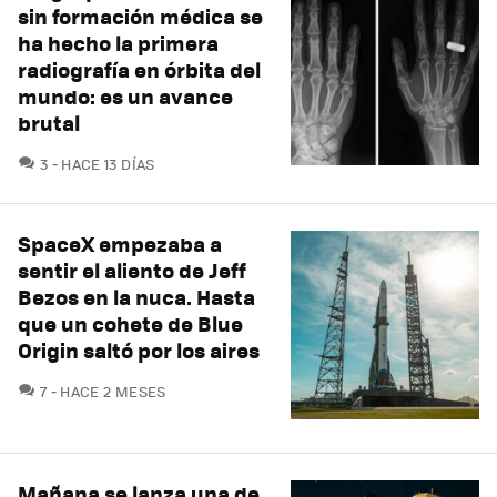
sin formación médica se
ha hecho la primera
radiografía en órbita del
mundo: es un avance
brutal
COMENTARIOS
3
HACE 13 DÍAS
SpaceX empezaba a
sentir el aliento de Jeff
Bezos en la nuca. Hasta
que un cohete de Blue
Origin saltó por los aires
COMENTARIOS
7
HACE 2 MESES
Mañana se lanza una de