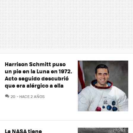
Harrison Schmitt puso
un pie en la Luna en 1972.
Acto seguido descubrió
que era alérgico a ella
COMENTARIOS
20
HACE 2 AÑOS
La NASA tiene