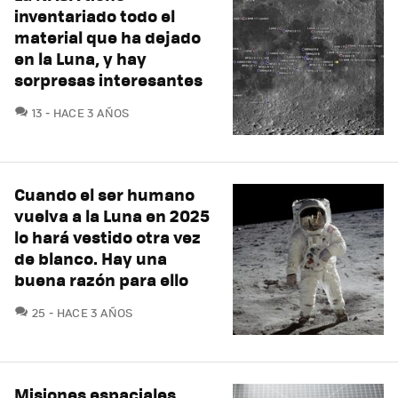
inventariado todo el
material que ha dejado
en la Luna, y hay
sorpresas interesantes
COMENTARIOS
13
HACE 3 AÑOS
Cuando el ser humano
vuelva a la Luna en 2025
lo hará vestido otra vez
de blanco. Hay una
buena razón para ello
COMENTARIOS
25
HACE 3 AÑOS
Misiones espaciales