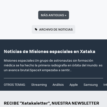
MÁS ANTIGUAS
»
ARCHIVO DE NOTICIAS
Noticias de Misiones espaciales en Xataka
Misiones espaciales:Un grupo de astronautas sin formación
médica se ha hecho la primera radiografía en órbita del mundo: es
un avance brutal.SpaceX empezaba a sentir...
OTROS TEMAS:
Streaming
Análisis
Apple
Samsung
In
RECIBE "Xatakaletter", NUESTRA NEWSLETTER