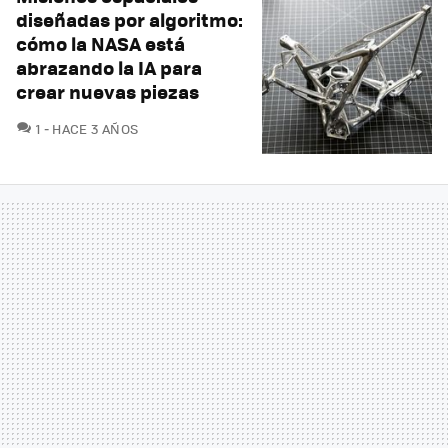
diseñadas por algoritmo:
cómo la NASA está
abrazando la IA para
crear nuevas piezas
COMENTARIOS
1
HACE 3 AÑOS