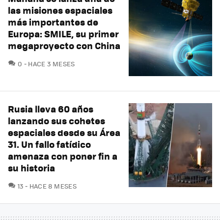
las misiones espaciales
más importantes de
Europa: SMILE, su primer
megaproyecto con China
COMENTARIOS
0
HACE 3 MESES
Rusia lleva 60 años
lanzando sus cohetes
espaciales desde su Área
31. Un fallo fatídico
amenaza con poner fin a
su historia
COMENTARIOS
13
HACE 8 MESES