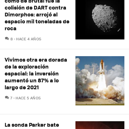
cómo de brutal fue la
colisión de DART contra
Dimorphos: arrojó al
espacio mil toneladas de
roca
COMENTARIOS
8
HACE 4 AÑOS
Vivimos otra era dorada
de la exploración
espacial: la inversión
aumentó un 87% a lo
largo de 2021
COMENTARIOS
7
HACE 5 AÑOS
La sonda Parker bate