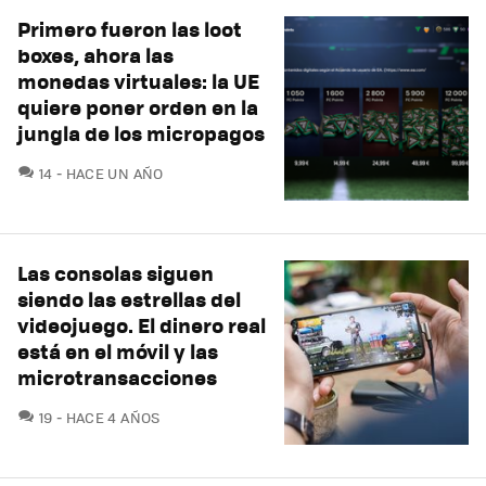
Primero fueron las loot
boxes, ahora las
monedas virtuales: la UE
quiere poner orden en la
jungla de los micropagos
COMENTARIOS
14
HACE UN AÑO
Las consolas siguen
siendo las estrellas del
videojuego. El dinero real
está en el móvil y las
microtransacciones
COMENTARIOS
19
HACE 4 AÑOS