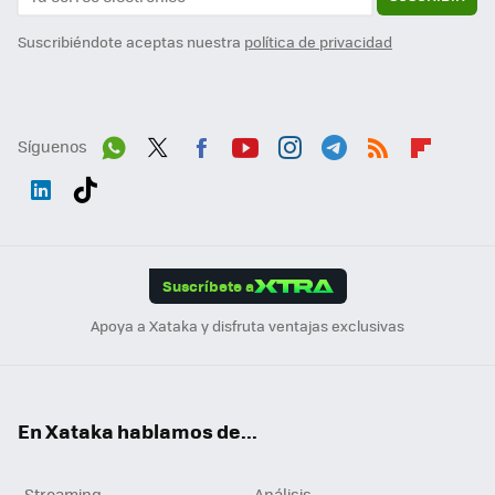
Suscribiéndote aceptas nuestra
política de privacidad
Síguenos
Wh
Twit
Fac
You
Inst
Tele
RSS
Flip
ats
ter
ebo
tub
agr
gra
boa
Link
Tikt
App
ok
e
am
m
rd
edI
ok
Suscríbete a
n
Apoya a Xataka y disfruta ventajas exclusivas
En Xataka hablamos de...
Streaming
Análisis