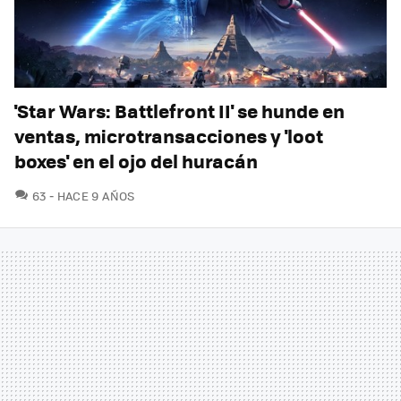
'Star Wars: Battlefront II' se hunde en
ventas, microtransacciones y 'loot
boxes' en el ojo del huracán
COMENTARIOS
63
HACE 9 AÑOS