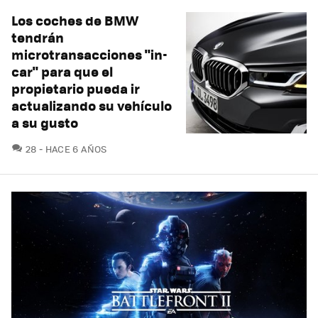
Los coches de BMW
tendrán
microtransacciones "in-
car" para que el
propietario pueda ir
actualizando su vehículo
a su gusto
COMENTARIOS
28
HACE 6 AÑOS