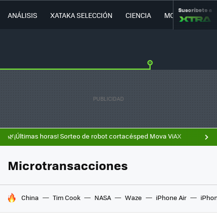
Suscríbete a
ANÁLISIS
XATAKA SELECCIÓN
CIENCIA
MOVILIDAD
🌿¡Últimas horas! Sorteo de robot cortacésped Mova ViAX
Microtransacciones
HOY SE HABLA DE
China
Tim Cook
NASA
Waze
iPhone Air
iPhon