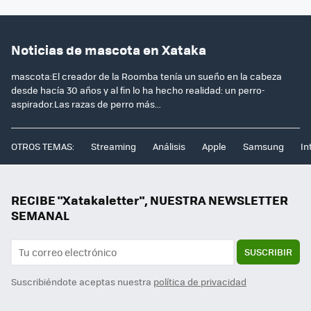
Noticias de mascota en Xataka
mascota:El creador de la Roomba tenía un sueño en la cabeza
desde hacía 30 años y al fin lo ha hecho realidad: un perro-
aspirador.Las razas de perro más...
OTROS TEMAS:
Streaming
Análisis
Apple
Samsung
In
RECIBE "Xatakaletter", NUESTRA NEWSLETTER
SEMANAL
SUSCRIBIR
Suscribiéndote aceptas nuestra
política de privacidad