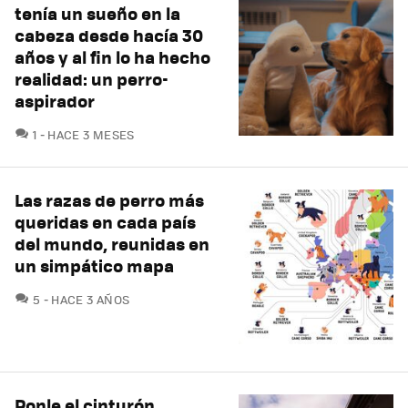
tenía un sueño en la
cabeza desde hacía 30
años y al fin lo ha hecho
realidad: un perro-
aspirador
COMENTARIOS
1
HACE 3 MESES
Las razas de perro más
queridas en cada país
del mundo, reunidas en
un simpático mapa
COMENTARIOS
5
HACE 3 AÑOS
Ponle el cinturón,