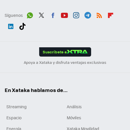
Síguenos
Wh
Twit
Fac
You
Inst
Tele
RSS
Flip
ats
ter
ebo
tub
agr
gra
boa
Link
Tikt
App
ok
e
am
m
rd
edI
ok
Suscríbete a
n
Apoya a Xataka y disfruta ventajas exclusivas
En Xataka hablamos de...
Streaming
Análisis
Espacio
Móviles
Energía
Xataka Movilidad