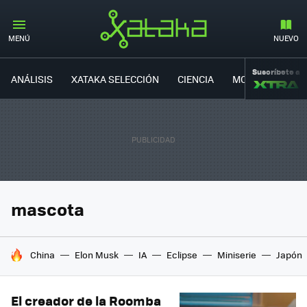
MENÚ
NUEVO
Suscríbete a
ANÁLISIS
XATAKA SELECCIÓN
CIENCIA
MOVILIDAD
mascota
HOY SE HABLA DE
China
Elon Musk
IA
Eclipse
Miniserie
Japón
El creador de la Roomba