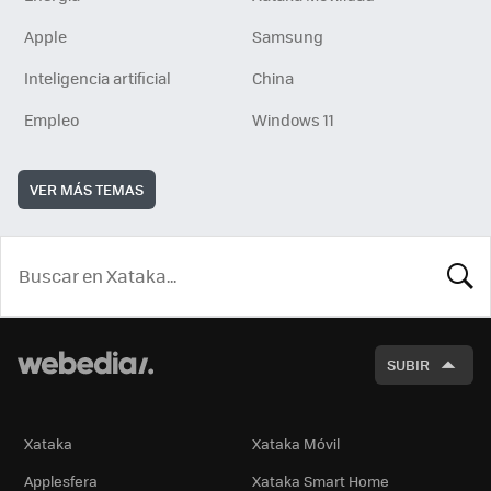
Apple
Samsung
Inteligencia artificial
China
Empleo
Windows 11
VER MÁS TEMAS
BUSCA
SUBIR
Xataka
Xataka Móvil
Applesfera
Xataka Smart Home