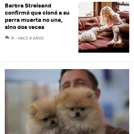
Barbra Streisand
confirmó que clonó a su
perra muerta no una,
sino dos veces
COMENTARIOS
31
HACE 8 AÑOS