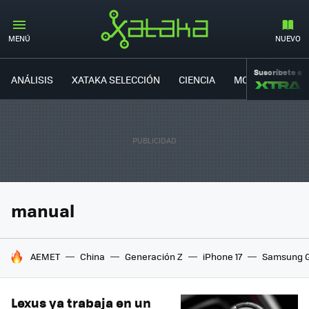
MENÚ
NUEVO
Suscríbete a
ANÁLISIS
XATAKA SELECCIÓN
CIENCIA
MOVILIDAD
manual
HOY SE HABLA DE
AEMET
China
Generación Z
iPhone 17
Samsung G
Lexus ya trabaja en un