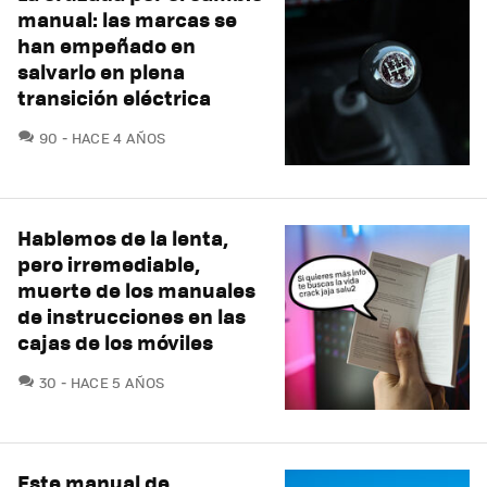
manual: las marcas se
han empeñado en
salvarlo en plena
transición eléctrica
COMENTARIOS
90
HACE 4 AÑOS
Hablemos de la lenta,
pero irremediable,
muerte de los manuales
de instrucciones en las
cajas de los móviles
COMENTARIOS
30
HACE 5 AÑOS
Este manual de