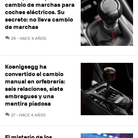
cambio de marchas para
coches eléctricos. Su
secreto: no lleva cambio
de marchas
COMENTARIOS
29
HACE 4 AÑOS
Koenigsegg ha
convertido el cambio
manual en orfebrería:
seis relaciones, siete
embragues y una
mentira piadosa
COMENTARIOS
27
HACE 4 AÑOS
El misterio de los