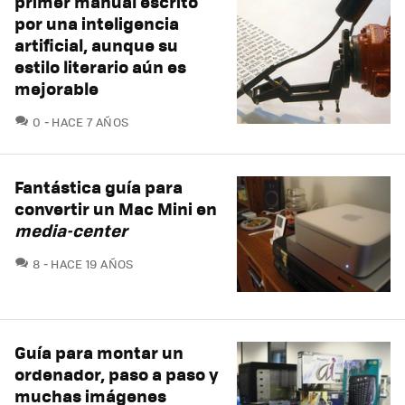
primer manual escrito
por una inteligencia
artificial, aunque su
estilo literario aún es
mejorable
COMENTARIOS
0
HACE 7 AÑOS
Fantástica guía para
convertir un Mac Mini en
media-center
COMENTARIOS
8
HACE 19 AÑOS
Guía para montar un
ordenador, paso a paso y
muchas imágenes