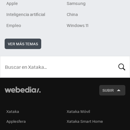
Apple
Samsung
Inteligencia artificial
China
Empleo
Windows 11
VER MÁS TEMAS
BUSCA
SUBIR
Xataka
Xataka Móvil
Applesfera
Xataka Smart Home