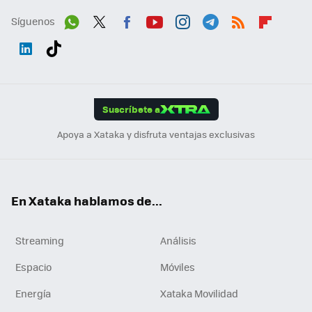
Síguenos
Wh
Twit
Fac
You
Inst
Tele
RSS
Flip
ats
ter
ebo
tub
agr
gra
boa
Link
Tikt
App
ok
e
am
m
rd
edI
ok
Suscríbete a
n
Apoya a Xataka y disfruta ventajas exclusivas
En Xataka hablamos de...
Streaming
Análisis
Espacio
Móviles
Energía
Xataka Movilidad