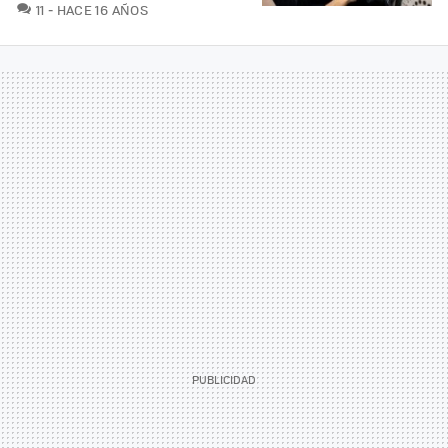
COMENTARIOS
11
HACE 16 AÑOS