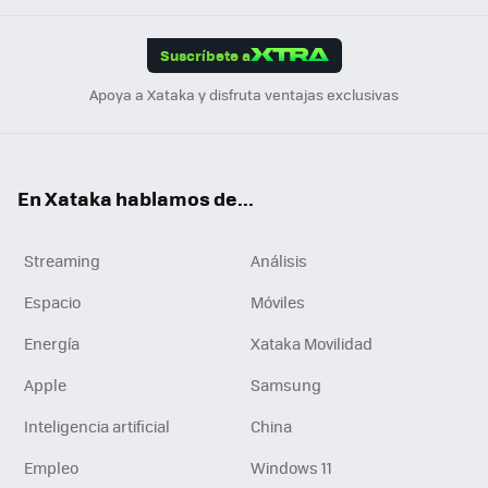
App
ok
e
am
m
rd
edI
ok
Suscríbete a
n
Apoya a Xataka y disfruta ventajas exclusivas
En Xataka hablamos de...
Streaming
Análisis
Espacio
Móviles
Energía
Xataka Movilidad
Apple
Samsung
Inteligencia artificial
China
Empleo
Windows 11