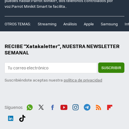
puedes hablar.Parrot Minikit+, dos teléfonos controlados por
voz.Parrot Minikit Smart te facilita..
OTROS TEMAS:
Streaming
Análisis
Apple
Samsung
In
RECIBE "Xatakaletter", NUESTRA NEWSLETTER
SEMANAL
SUSCRIBIR
Suscribiéndote aceptas nuestra
política de privacidad
Síguenos
Wh
Twit
Fac
You
Inst
Tele
RSS
Flip
ats
ter
ebo
tub
agr
gra
boa
Link
Tikt