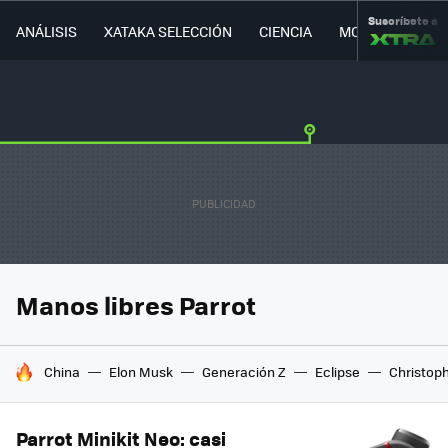
Suscríbete a
ANÁLISIS
XATAKA SELECCIÓN
CIENCIA
MOVILIDAD
Manos libres Parrot
HOY SE HABLA DE
China
Elon Musk
Generación Z
Eclipse
Christop
Parrot Minikit Neo: casi