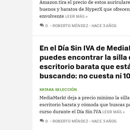
Amazon tira el precio de estos auricular
buenos y baratos de HyperX que ofrecen
envolvente
LEER MÁS »
COMENTARIOS
0
ROBERTO MÉNDEZ
HACE 3 AÑOS
En el Día Sin IVA de Medi
puedes encontrar la silla
escritorio barata que est
buscando: no cuesta ni 1
XATAKA SELECCIÓN
MediaMarkt deja a precio mínimo la silla
escritorio barata y cómoda que buscas p
curso durante el Día Sin IVA
LEER MÁS »
COMENTARIOS
0
ROBERTO MÉNDEZ
HACE 3 AÑOS