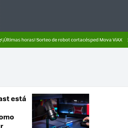
🌿¡Últimas horas! Sorteo de robot cortacésped Mova ViAX
ast está
como
r