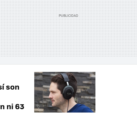
sí son
n ni 63