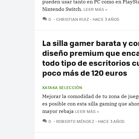
pueden usar tanto en PC como en PlaySta
Nintendo Switch.
LEER MÁS »
COMENTARIOS
0
CHRISTIAN RUIZ
HACE 3 AÑOS
La silla gamer barata y co
diseño premium que enca
todo tipo de escritorios 
poco más de 120 euros
XATAKA SELECCIÓN
Mejorar la comodidad de tu zona de jueg
es posible con esta silla gaming que ahor
mayor rebaja
LEER MÁS »
COMENTARIOS
0
ROBERTO MÉNDEZ
HACE 3 AÑOS