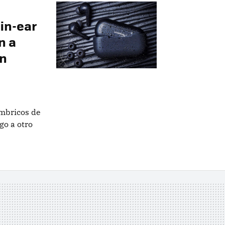
in-ear
n a
en
ámbricos de
go a otro