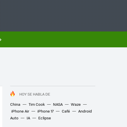
HOY SE HABLA DE
China
Tim Cook
NASA
Waze
iPhone Air
iPhone 17
Café
Android
Auto
IA
Eclipse