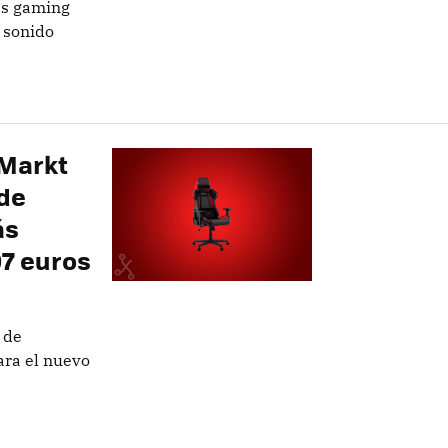
es gaming
 sonido
aMarkt
 de
ás
07 euros
 de
ara el nuevo