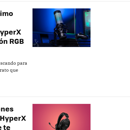
nimo
HyperX
ión RGB
uscando para
rato que
enes
 HyperX
 te