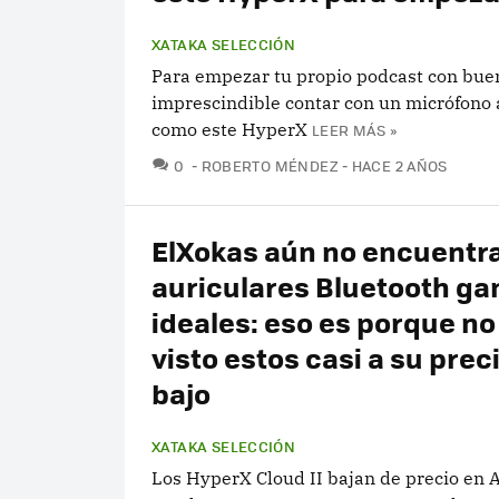
XATAKA SELECCIÓN
Para empezar tu propio podcast con buen
imprescindible contar con un micrófono
como este HyperX
LEER MÁS »
COMENTARIOS
0
ROBERTO MÉNDEZ
HACE 2 AÑOS
ElXokas aún no encuentr
auriculares Bluetooth g
ideales: eso es porque no
visto estos casi a su pre
bajo
XATAKA SELECCIÓN
Los HyperX Cloud II bajan de precio en 