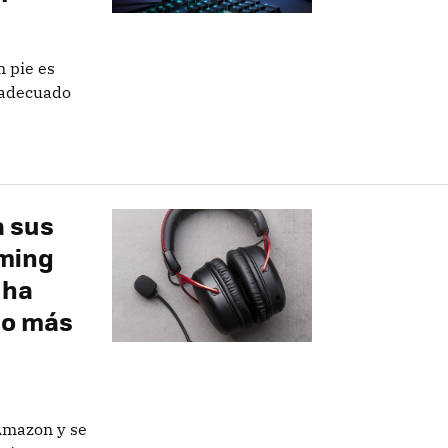
 pie es
 adecuado
a sus
aming
 ha
cio más
Amazon y se