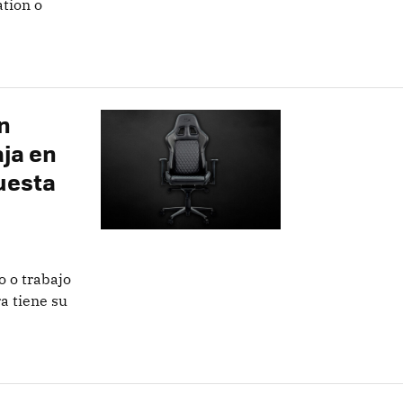
tion o
n
ja en
cuesta
o o trabajo
a tiene su