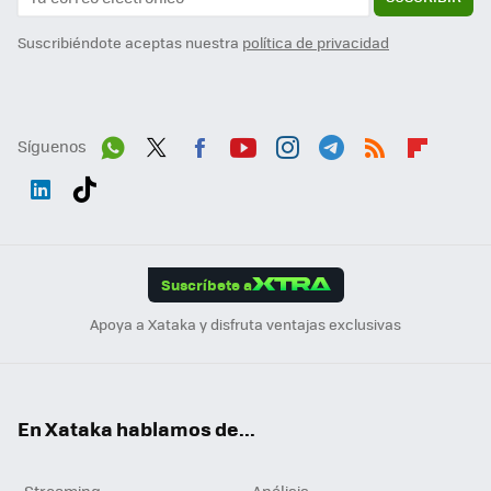
Suscribiéndote aceptas nuestra
política de privacidad
Síguenos
Wh
Twit
Fac
You
Inst
Tele
RSS
Flip
ats
ter
ebo
tub
agr
gra
boa
Link
Tikt
App
ok
e
am
m
rd
edI
ok
Suscríbete a
n
Apoya a Xataka y disfruta ventajas exclusivas
En Xataka hablamos de...
Streaming
Análisis