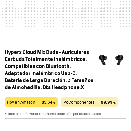
Hyperx Cloud Mix Buds - Auriculares
Earbuds Totalmente Inalámbricos,
Compatibles con Bluetooth,
Adaptador Inalámbrico Usb-C,
Batería de Larga Duración, 3 Tamaños
de Almohadilla, Dts Headphone:X
Hoy en Amazon —
85,34
€
PcComponentes —
99,99
€
El precio podría variar. Obtenemos comisión por estos enlaces