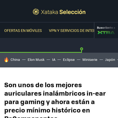
Suscríbete a
OFERTAS EN MÓVILES
VPN Y SERVICIOS DE INTERNET
OFER
HOY SE HABLA DE
China
Elon Musk
IA
Eclipse
Miniserie
Japón
Son unos de los mejores
auriculares inalámbricos in-ear
para gaming y ahora están a
precio mínimo histórico en