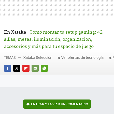
En Xataka |
Cómo montar tu setup gaming: 42
sillas, mesas, iluminación, organización,
accesorios y más para tu espacio de juego
TEMAS
Xataka Selección
Ver ofertas de tecnología
FACEBOOK
TWITTER
FLIPBOARD
E-
WHATSAPP
MAIL
ENTRAR Y ENVIAR UN COMENTARIO