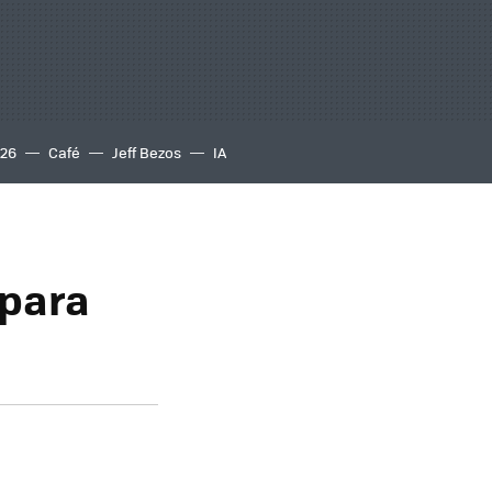
S26
Café
Jeff Bezos
IA
 para