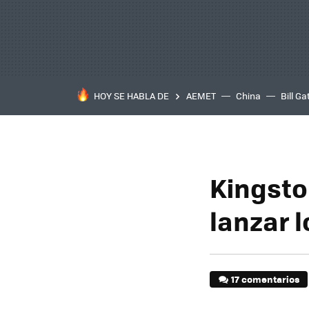
HOY SE HABLA DE
AEMET
China
Bill Ga
Kingsto
lanzar l
17 comentarios