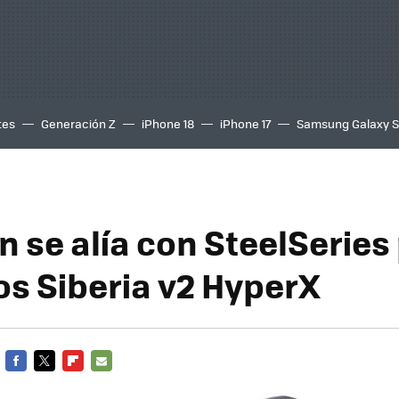
tes
Generación Z
iPhone 18
iPhone 17
Samsung Galaxy 
n se alía con SteelSeries
os Siberia v2 HyperX
FACEBOOK
TWITTER
FLIPBOARD
E-