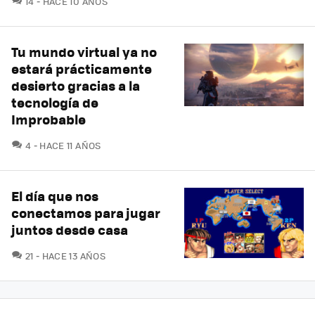
14
HACE 10 AÑOS
Tu mundo virtual ya no
estará prácticamente
desierto gracias a la
tecnología de
Improbable
COMENTARIOS
4
HACE 11 AÑOS
El día que nos
conectamos para jugar
juntos desde casa
COMENTARIOS
21
HACE 13 AÑOS