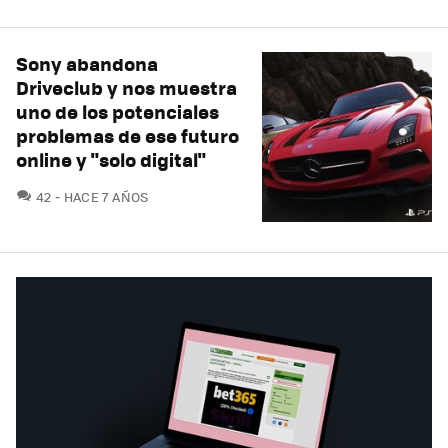
Sony abandona
Driveclub y nos muestra
uno de los potenciales
problemas de ese futuro
online y "solo digital"
COMENTARIOS
42
HACE 7 AÑOS