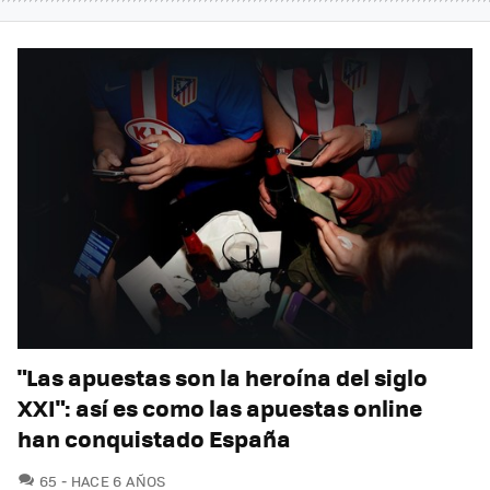
"Las apuestas son la heroína del siglo
XXI": así es como las apuestas online
han conquistado España
COMENTARIOS
65
HACE 6 AÑOS