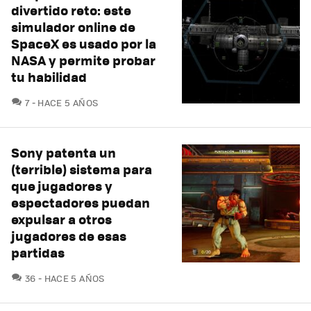
divertido reto: este
simulador online de
SpaceX es usado por la
NASA y permite probar
tu habilidad
COMENTARIOS
7
HACE 5 AÑOS
Sony patenta un
(terrible) sistema para
que jugadores y
espectadores puedan
expulsar a otros
jugadores de esas
partidas
COMENTARIOS
36
HACE 5 AÑOS