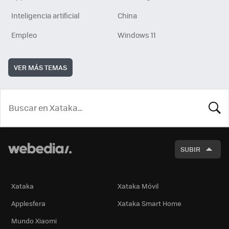
Inteligencia artificial
China
Empleo
Windows 11
VER MÁS TEMAS
BUSCA
SUBIR
Xataka
Xataka Móvil
Applesfera
Xataka Smart Home
Mundo Xiaomi