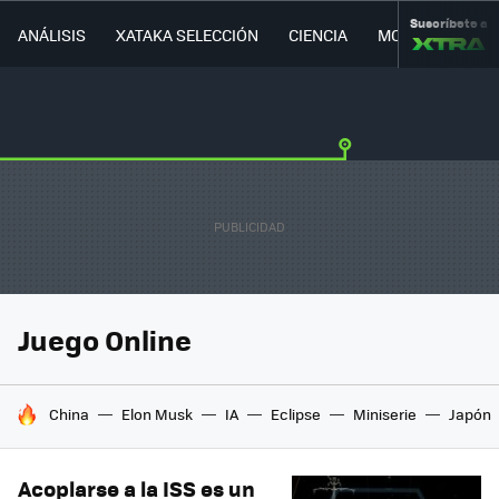
Suscríbete a
ANÁLISIS
XATAKA SELECCIÓN
CIENCIA
MOVILIDAD
Juego Online
HOY SE HABLA DE
China
Elon Musk
IA
Eclipse
Miniserie
Japón
Acoplarse a la ISS es un