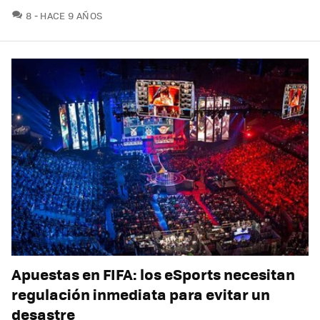
COMENTARIOS
8
HACE 9 AÑOS
Apuestas en FIFA: los eSports necesitan
regulación inmediata para evitar un
desastre