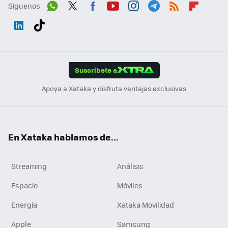
Síguenos
Wh
Twit
Fac
You
Inst
Tele
RSS
Flip
ats
ter
ebo
tub
agr
gra
boa
Link
Tikt
App
ok
e
am
m
rd
edI
ok
Suscríbete a
n
Apoya a Xataka y disfruta ventajas exclusivas
En Xataka hablamos de...
Streaming
Análisis
Espacio
Móviles
Energía
Xataka Movilidad
Apple
Samsung