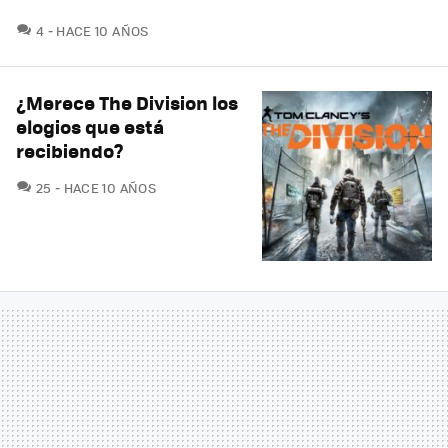
COMENTARIOS
4
HACE 10 AÑOS
¿Merece The Division los
elogios que está
recibiendo?
COMENTARIOS
25
HACE 10 AÑOS