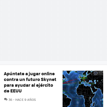
Apúntate a jugar online
contra un futuro Skynet
para ayudar al ejército
de EEUU
COMENTARIOS
36
HACE 9 AÑOS