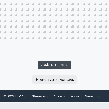
«
MÁS RECIENTES
ARCHIVO DE NOTICIAS
OTROS TEMAS:
Streaming
Análisis
Apple
Samsung
In