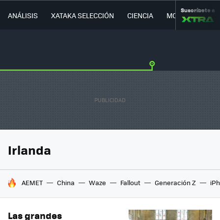
Suscríbete a
ANÁLISIS
XATAKA SELECCIÓN
CIENCIA
MOVILIDAD
Irlanda
HOY SE HABLA DE
AEMET
China
Waze
Fallout
Generación Z
iPh
Las grandes