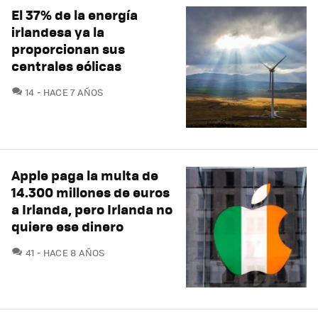
El 37% de la energía
irlandesa ya la
proporcionan sus
centrales eólicas
COMENTARIOS
14
HACE 7 AÑOS
Apple paga la multa de
14.300 millones de euros
a Irlanda, pero Irlanda no
quiere ese dinero
COMENTARIOS
41
HACE 8 AÑOS