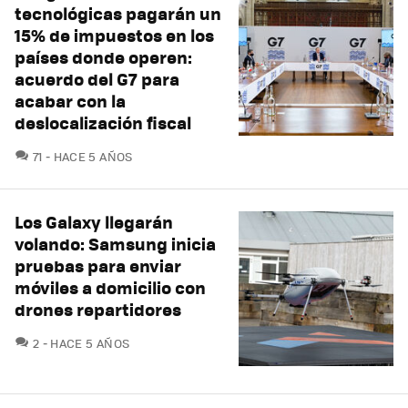
tecnológicas pagarán un
15% de impuestos en los
países donde operen:
acuerdo del G7 para
acabar con la
deslocalización fiscal
COMENTARIOS
71
HACE 5 AÑOS
Los Galaxy llegarán
volando: Samsung inicia
pruebas para enviar
móviles a domicilio con
drones repartidores
COMENTARIOS
2
HACE 5 AÑOS