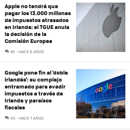
Apple no tendrá que
pagar los 13.000 millones
de impuestos atrasados
en Irlanda: el TGUE anula
la decisión de la
Comisión Europea
COMENTARIOS
65
HACE 6 AÑOS
Google pone fin al 'doble
irlandés': su complejo
entramado para evadir
impuestos a través de
Irlanda y paraísos
fiscales
COMENTARIOS
50
HACE 7 AÑOS