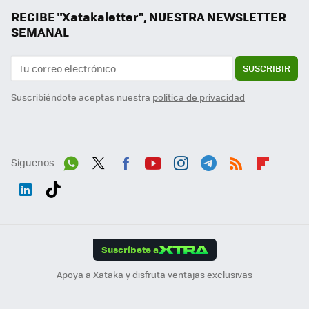
RECIBE "Xatakaletter", NUESTRA NEWSLETTER
SEMANAL
SUSCRIBIR
Suscribiéndote aceptas nuestra
política de privacidad
Síguenos
Wh
Twit
Fac
You
Inst
Tele
RSS
Flip
ats
ter
ebo
tub
agr
gra
boa
Link
Tikt
App
ok
e
am
m
rd
edI
ok
Suscríbete a
n
Apoya a Xataka y disfruta ventajas exclusivas