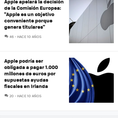
Apple apelará la decisión
de la Comisión Europea:
"Apple es un objetivo
conveniente porque
genera titulares"
COMENTARIOS
46
HACE 10 AÑOS
Apple podría ser
obligada a pagar 1.000
millones de euros por
supuestas ayudas
fiscales en Irlanda
COMENTARIOS
20
HACE 10 AÑOS