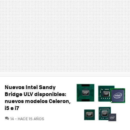
Nuevos Intel Sandy
Bridge ULV disponibles:
nuevos modelos Celeron,
i5 e i7
COMENTARIOS
14
HACE 15 AÑOS