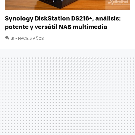
Synology DiskStation DS216+, análisis:
potente y versátil NAS multimedia
COMENTARIOS
31
HACE 3 AÑOS