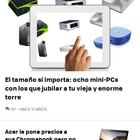
El tamaño sí importa: ocho mini-PCs
con los que jubilar a tu vieja y enorme
torre
COMENTARIOS
57
HACE 11 AÑOS
Acer le pone precios a
sus Chromebook pero no