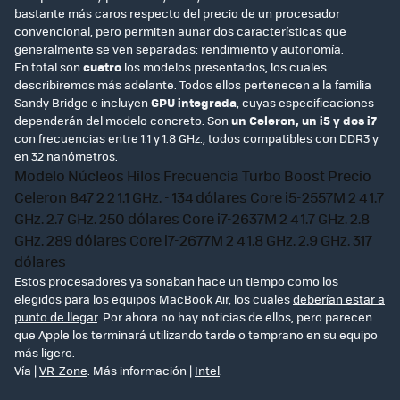
bastante más caros respecto del precio de un procesador
convencional, pero permiten aunar dos características que
generalmente se ven separadas: rendimiento y autonomía.
En total son
cuatro
los modelos presentados, los cuales
describiremos más adelante. Todos ellos pertenecen a la familia
Sandy Bridge e incluyen
GPU integrada
, cuyas especificaciones
dependerán del modelo concreto. Son
un Celeron, un i5 y dos i7
con frecuencias entre 1.1 y 1.8 GHz., todos compatibles con DDR3 y
en 32 nanómetros.
Modelo Núcleos Hilos Frecuencia Turbo Boost Precio
Celeron 847 2 2 1.1 GHz. - 134 dólares Core i5-2557M 2 4 1.7
GHz. 2.7 GHz. 250 dólares Core i7-2637M 2 4 1.7 GHz. 2.8
GHz. 289 dólares Core i7-2677M 2 4 1.8 GHz. 2.9 GHz. 317
dólares
Estos procesadores ya
sonaban hace un tiempo
como los
elegidos para los equipos MacBook Air, los cuales
deberían estar a
punto de llegar
. Por ahora no hay noticias de ellos, pero parecen
que Apple los terminará utilizando tarde o temprano en su equipo
más ligero.
Vía |
VR-Zone
. Más información |
Intel
.