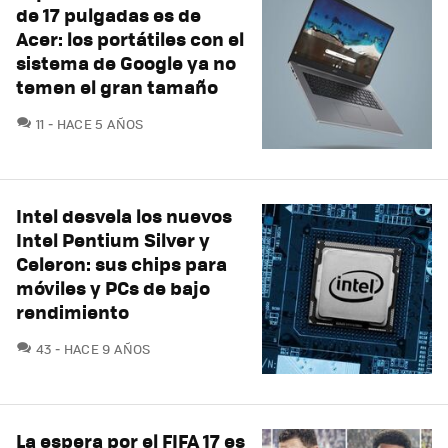
de 17 pulgadas es de
Acer: los portátiles con el
sistema de Google ya no
temen el gran tamaño
COMENTARIOS
11
HACE 5 AÑOS
Intel desvela los nuevos
Intel Pentium Silver y
Celeron: sus chips para
móviles y PCs de bajo
rendimiento
COMENTARIOS
43
HACE 9 AÑOS
La espera por el FIFA 17 es