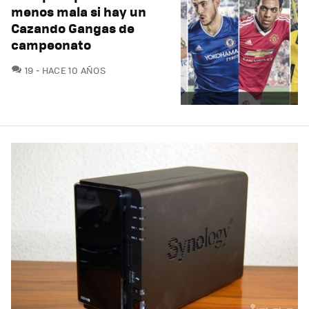
menos mala si hay un
Cazando Gangas de
campeonato
COMENTARIOS
19
HACE 10 AÑOS