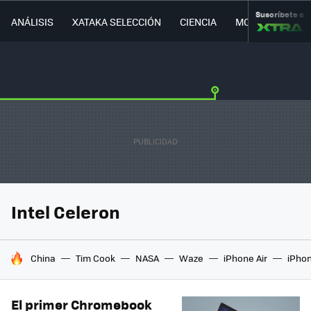
Suscríbete a
ANÁLISIS
XATAKA SELECCIÓN
CIENCIA
MOVILIDAD
Intel Celeron
HOY SE HABLA DE
China
Tim Cook
NASA
Waze
iPhone Air
iPhon
El primer Chromebook