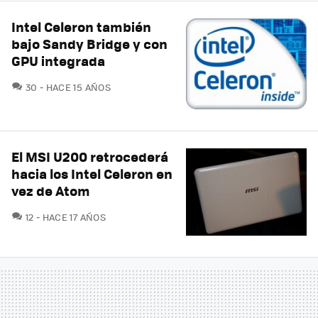
Intel Celeron también
bajo Sandy Bridge y con
GPU integrada
COMENTARIOS
30
HACE 15 AÑOS
El MSI U200 retrocederá
hacia los Intel Celeron en
vez de Atom
COMENTARIOS
12
HACE 17 AÑOS