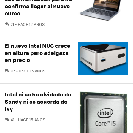
confirma llegar al nuevo
curso
COMENTARIOS
21
HACE 12 AÑOS
El nuevo Intel NUC crece
en altura pero adelgaza
en precio
COMENTARIOS
47
HACE 13 AÑOS
Intel ni se ha olvidado de
Sandy ni se acuerda de
Ivy
COMENTARIOS
41
HACE 15 AÑOS