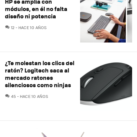
HP se amplía con
módulos, en él no falta
diseño ni potencia
COMENTARIOS
12
HACE 10 AÑOS
¿Te molestan los clics del
ratón? Logitech saca al
mercado ratones
silenciosos como ninjas
COMENTARIOS
45
HACE 10 AÑOS