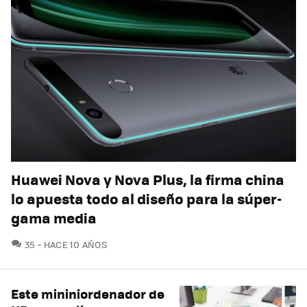
Huawei Nova y Nova Plus, la firma china
lo apuesta todo al diseño para la súper-
gama media
COMENTARIOS
35
HACE 10 AÑOS
Este mininiordenador de