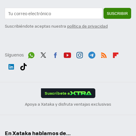
SUSCRIBIR
Suscribiéndote aceptas nuestra
política de privacidad
Síguenos
Wh
Twit
Fac
You
Inst
Tele
RSS
Flip
ats
ter
ebo
tub
agr
gra
boa
Link
Tikt
App
ok
e
am
m
rd
edI
ok
Suscríbete a
n
Apoya a Xataka y disfruta ventajas exclusivas
En Xataka hablamos de...