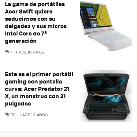
La gama de portátiles
Acer Swift quiere
seducirnos con su
delgadez y sus micros
Intel Core de 7ª
generación
COMENTARIOS
1
HACE 10 AÑOS
Este es el primer portátil
gaming con pantalla
curva: Acer Predator 21
X, un monstruo con 21
pulgadas
COMENTARIOS
70
HACE 10 AÑOS