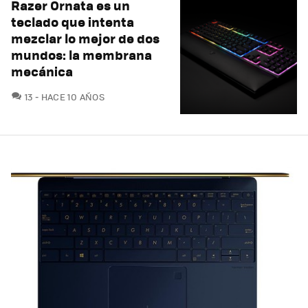
Razer Ornata es un
teclado que intenta
mezclar lo mejor de dos
mundos: la membrana
mecánica
COMENTARIOS
13
HACE 10 AÑOS