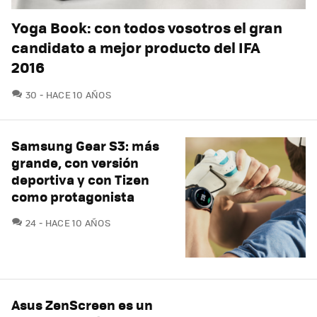
Yoga Book: con todos vosotros el gran
candidato a mejor producto del IFA
2016
COMENTARIOS
30
HACE 10 AÑOS
Samsung Gear S3: más
grande, con versión
deportiva y con Tizen
como protagonista
COMENTARIOS
24
HACE 10 AÑOS
Asus ZenScreen es un