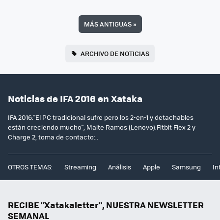
MÁS ANTIGUAS
»
ARCHIVO DE NOTICIAS
Noticias de IFA 2016 en Xataka
IFA 2016:"El PC tradicional sufre pero los 2-en-1 y detachables
están creciendo mucho", Maite Ramos (Lenovo).Fitbit Flex 2 y
Charge 2, toma de contacto:..
OTROS TEMAS:
Streaming
Análisis
Apple
Samsung
In
RECIBE "Xatakaletter", NUESTRA NEWSLETTER
SEMANAL