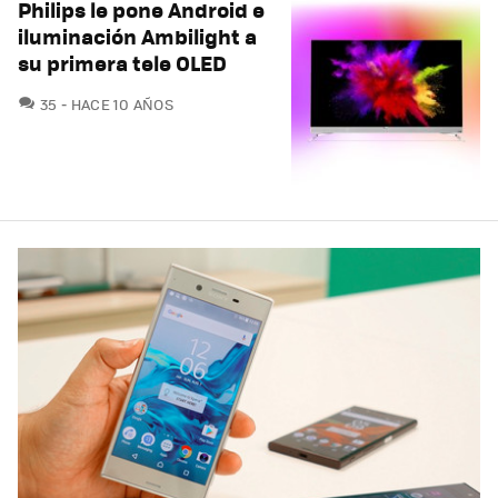
Philips le pone Android e
iluminación Ambilight a
su primera tele OLED
COMENTARIOS
35
HACE 10 AÑOS