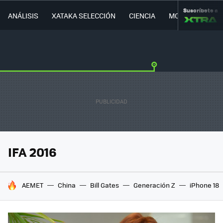
Suscríbete a
ANÁLISIS
XATAKA SELECCIÓN
CIENCIA
MOVILIDAD
IFA 2016
HOY SE HABLA DE
AEMET
China
Bill Gates
Generación Z
iPhone 18