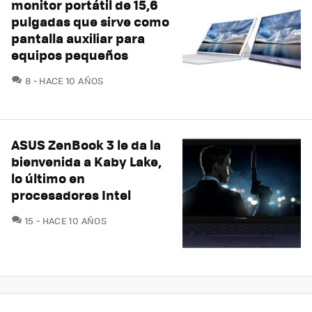
monitor portátil de 15,6
pulgadas que sirve como
pantalla auxiliar para
equipos pequeños
COMENTARIOS
8
HACE 10 AÑOS
ASUS ZenBook 3 le da la
bienvenida a Kaby Lake,
lo último en
procesadores Intel
COMENTARIOS
15
HACE 10 AÑOS