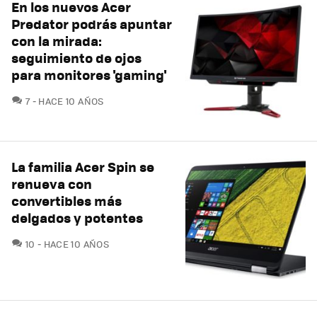
En los nuevos Acer
Predator podrás apuntar
con la mirada:
seguimiento de ojos
para monitores 'gaming'
COMENTARIOS
7
HACE 10 AÑOS
La familia Acer Spin se
renueva con
convertibles más
delgados y potentes
COMENTARIOS
10
HACE 10 AÑOS