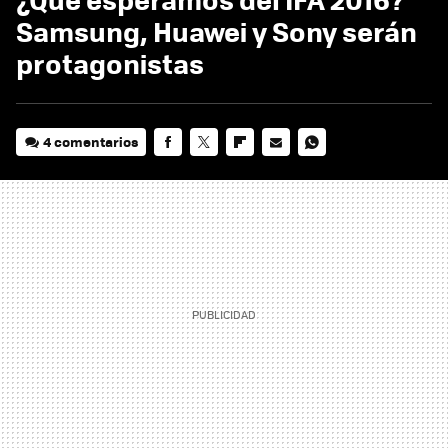
Samsung, Huawei y Sony serán
protagonistas
4 comentarios
FACEBOOK
TWITTER
FLIPBOARD
E-
WHATSAPP
MAIL