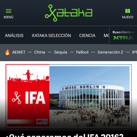
MENÚ
NUEVO
Suscríbete a
ANÁLISIS
XATAKA SELECCIÓN
CIENCIA
MOVILIDAD
HOY SE HABLA DE
AEMET
China
Sequía
Fallout
Generación Z
iP
¿Qué esperamos del IFA 2016?