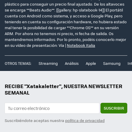
plástico para conseguir un precio final ajustado. De los altavoces
se encarga **Beats Audio**. [[gallery: hp-slatebook-14]] El portátil
cuenta con Android como sistema, y acceso a Google Play, pero
teniendo en cuenta su configuración hardware, no hubiera estado
mal tener la posibilidad de cargar **Chrome OS** en su versión
ARM. Por ahora no tenemos ni precio, ni fecha de salida. Os
mantendremos informados. Por lo pronto, podéis conocerlo mejor
en su vídeo de presentación: Vía |
Notebook Italia
OTROS TEMAS:
Streaming
Análisis
Apple
Samsung
In
RECIBE "Xatakaletter", NUESTRA NEWSLETTER
SEMANAL
SUSCRIBIR
Suscribiéndote aceptas nuestra
política de privacidad