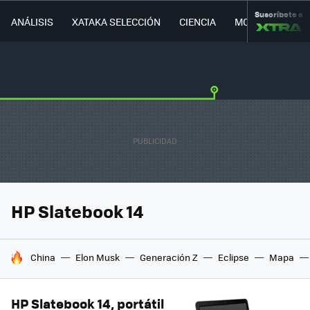
Suscríbete a
ANÁLISIS
XATAKA SELECCIÓN
CIENCIA
MOVILIDAD
HP Slatebook 14
HOY SE HABLA DE
China
Elon Musk
Generación Z
Eclipse
Mapa
HP Slatebook 14, portátil