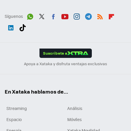
Síguenos
Wh
Twit
Fac
You
Inst
Tele
RSS
Flip
ats
ter
ebo
tub
agr
gra
boa
Link
Tikt
App
ok
e
am
m
rd
edI
ok
Suscríbete a
n
Apoya a Xataka y disfruta ventajas exclusivas
En Xataka hablamos de...
Streaming
Análisis
Espacio
Móviles
Energía
Xataka Movilidad