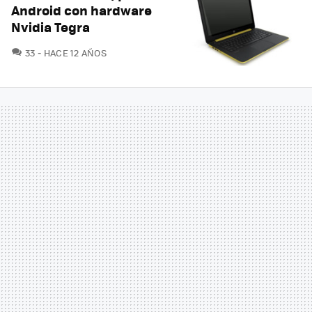
Android con hardware
Nvidia Tegra
COMENTARIOS
33
HACE 12 AÑOS