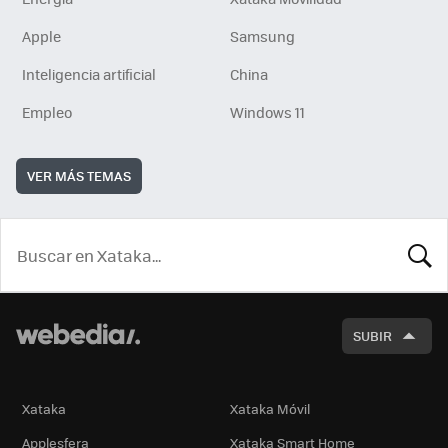
Apple
Samsung
Inteligencia artificial
China
Empleo
Windows 11
VER MÁS TEMAS
BUSCA
SUBIR
Xataka
Xataka Móvil
Applesfera
Xataka Smart Home