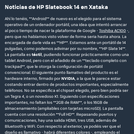
Noticias de HP Slatebook 14 en Xataka
Ahí lo tenéis, **Android** de nuevo es el elegido para el sistema
operativo de un ordenador portátil, una idea que intentó arrancar
al poco tiempo de nacer la plataforma de Google -
Toshiba AC100
-,
pero que no habíamos visto volver de forma seria hasta ahora. La
encargada de darle vida es **HP**. Estamos ante un portátil de 14
pulgadas, como podemos adivinar por su nombre, **HP Slate 14**.
La pantalla es
táctil
, pudiendo funcionar prácticamente como una
tablet Android, pero con el añadido de un **teclado completo con
trackpad**, que le otorga la configuración de portátil
convencional. El siguiente punto llamativo del producto es el
hardware interno, firmado por
NVIDIA
, a la que le parece estar
costando entrar dentro de productos importantes, especialmente
teléfonos. No se especifica el chipset elegido, pero bien podría ser
un Tegra 4, o un novedoso K1. Siguiendo con especificaciones
importantes, no faltan los **2GB de RAM**, o los 16GB de
almacenamiento (ampliables con tarjetas microSD). La pantalla
cuenta con una resolución **Full HD**. Repasando puertos y
comunicaciones, hay una salida HDMI, tres USB, además de
Bluetooth y WiFi. Con respecto al exterior, ya podéis ver que el
diseño es llamativo - habrá diferentes colores -, empleando el