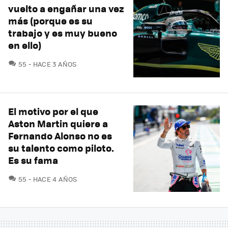
vuelto a engañar una vez
más (porque es su
trabajo y es muy bueno
en ello)
COMENTARIOS
55
HACE 3 AÑOS
El motivo por el que
Aston Martin quiere a
Fernando Alonso no es
su talento como piloto.
Es su fama
COMENTARIOS
55
HACE 4 AÑOS