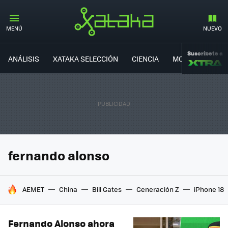
MENÚ
NUEVO
Suscríbete a
ANÁLISIS
XATAKA SELECCIÓN
CIENCIA
MOVILIDAD
fernando alonso
HOY SE HABLA DE
AEMET
China
Bill Gates
Generación Z
iPhone 18
Fernando Alonso ahora