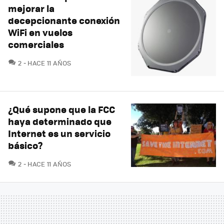
mejorar la
decepcionante conexión
WiFi en vuelos
comerciales
COMENTARIOS
2
HACE 11 AÑOS
¿Qué supone que la FCC
haya determinado que
Internet es un servicio
básico?
COMENTARIOS
2
HACE 11 AÑOS