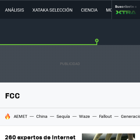
Suscríbete a
ANÁLISIS
XATAKA SELECCIÓN
CIENCIA
MOVILIDAD
FCC
HOY SE HABLA DE
AEMET
China
Sequía
Waze
Fallout
Generaci
260 expertos de Internet