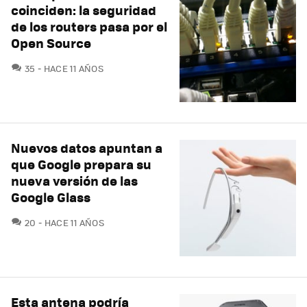
coinciden: la seguridad
de los routers pasa por el
Open Source
COMENTARIOS
35
HACE 11 AÑOS
Nuevos datos apuntan a
que Google prepara su
nueva versión de las
Google Glass
COMENTARIOS
20
HACE 11 AÑOS
Esta antena podría