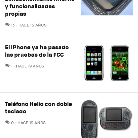
y funcionalidades
propias
COMENTARIOS
13
HACE 15 AÑOS
El iPhone ya ha pasado
las pruebas de la FCC
COMENTARIOS
1
HACE 19 AÑOS
Teléfono Helio con doble
teclado
COMENTARIOS
0
HACE 19 AÑOS