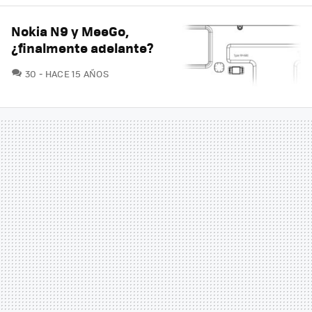
Nokia N9 y MeeGo,
¿finalmente adelante?
COMENTARIOS
30
HACE 15 AÑOS