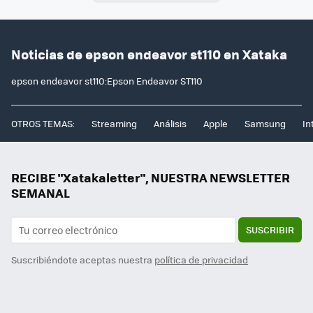
Noticias de epson endeavor st110 en Xataka
epson endeavor st110:Epson Endeavor ST110
OTROS TEMAS:
Streaming
Análisis
Apple
Samsung
In
RECIBE "Xatakaletter", NUESTRA NEWSLETTER
SEMANAL
SUSCRIBIR
Suscribiéndote aceptas nuestra
política de privacidad