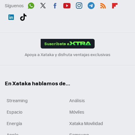
Síguenos
Wh
Twit
Fac
You
Inst
Tele
RSS
Flip
ats
ter
ebo
tub
agr
gra
boa
Link
Tikt
App
ok
e
am
m
rd
edI
ok
Suscríbete a
n
Apoya a Xataka y disfruta ventajas exclusivas
En Xataka hablamos de...
Streaming
Análisis
Espacio
Móviles
Energía
Xataka Movilidad
Apple
Samsung