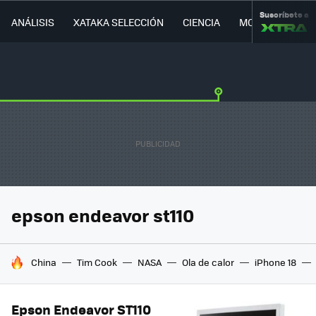
Suscríbete a
ANÁLISIS
XATAKA SELECCIÓN
CIENCIA
MOVILIDAD
epson endeavor st110
HOY SE HABLA DE
China
Tim Cook
NASA
Ola de calor
iPhone 18
Epson Endeavor ST110