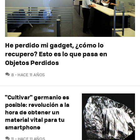
He perdido mi gadget, ¿cómo lo
recupero? Esto es lo que pasa en
Objetos Perdidos
COMENTARIOS
8
HACE 11 AÑOS
"Cultivar" germanio es
posible: revolución a la
hora de obtener un
material vital para tu
smartphone
COMENTARIOS
11
HACE 11 AÑOS