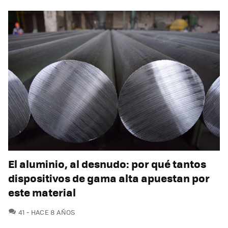
El aluminio, al desnudo: por qué tantos
dispositivos de gama alta apuestan por
este material
COMENTARIOS
41
HACE 8 AÑOS