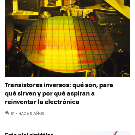
Transistores inversos: qué son, para
qué sirven y por qué aspiran a
reinventar la electrónica
COMENTARIOS
61
HACE 6 AÑOS
Esta piel sintética