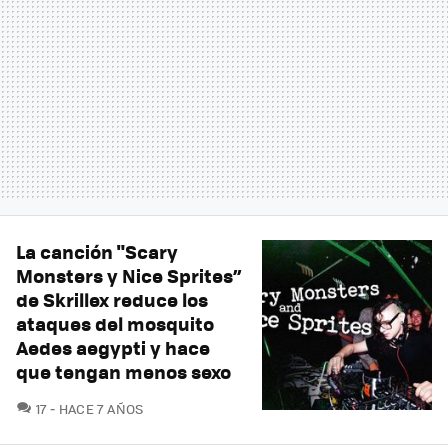
La canción "Scary
Monsters y Nice Sprites”
de Skrillex reduce los
ataques del mosquito
Aedes aegypti y hace
que tengan menos sexo
COMENTARIOS
17
HACE 7 AÑOS