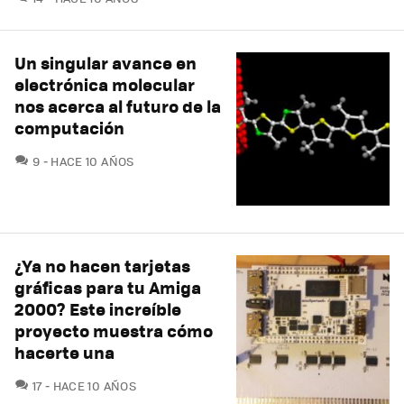
Un singular avance en
electrónica molecular
nos acerca al futuro de la
computación
COMENTARIOS
9
HACE 10 AÑOS
¿Ya no hacen tarjetas
gráficas para tu Amiga
2000? Este increíble
proyecto muestra cómo
hacerte una
COMENTARIOS
17
HACE 10 AÑOS