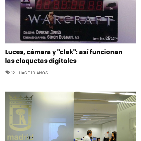
Luces, cámara y "clak": así funcionan
las claquetas digitales
COMENTARIOS
12
HACE 10 AÑOS