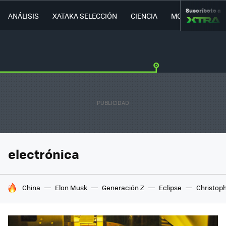
Suscríbete a
ANÁLISIS
XATAKA SELECCIÓN
CIENCIA
MOVILIDAD
electrónica
HOY SE HABLA DE
China
Elon Musk
Generación Z
Eclipse
Christop