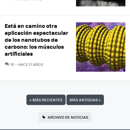
Está en camino otra
aplicación espectacular
de los nanotubos de
carbono: los músculos
artificiales
COMENTARIOS
10
HACE 11 AÑOS
«
MÁS RECIENTES
MÁS ANTIGUAS
»
ARCHIVO DE NOTICIAS