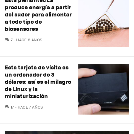
produce energía a partir
del sudor para alimentar
a todo tipo de
biosensores
COMENTARIOS
7
HACE 6 AÑOS
Esta tarjeta de visita es
un ordenador de 3
dólares: así es el milagro
de Linux y la
miniaturización
COMENTARIOS
17
HACE 7 AÑOS