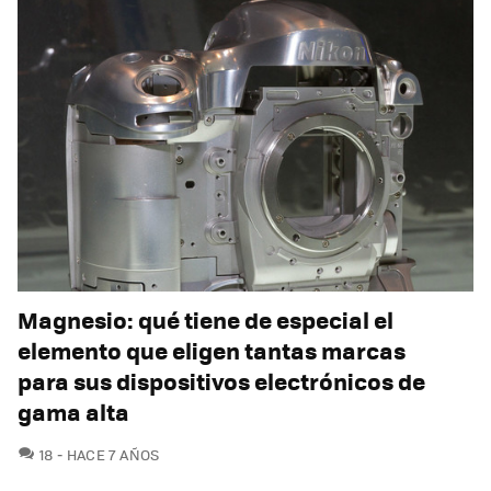
Magnesio: qué tiene de especial el
elemento que eligen tantas marcas
para sus dispositivos electrónicos de
gama alta
COMENTARIOS
18
HACE 7 AÑOS