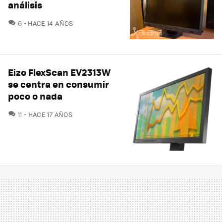
análisis
COMENTARIOS
6
HACE 14 AÑOS
Eizo FlexScan EV2313W
se centra en consumir
poco o nada
COMENTARIOS
11
HACE 17 AÑOS