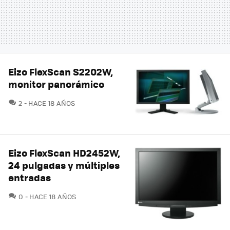
Eizo FlexScan S2202W,
monitor panorámico
COMENTARIOS
2
HACE 18 AÑOS
Eizo FlexScan HD2452W,
24 pulgadas y múltiples
entradas
COMENTARIOS
0
HACE 18 AÑOS