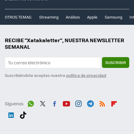
OTROS TEMAS:
Streaming
Análisis
Apple
Samsung
In
RECIBE "Xatakaletter", NUESTRA NEWSLETTER
SEMANAL
SUSCRIBIR
Suscribiéndote aceptas nuestra
política de privacidad
Síguenos
Wh
Twit
Fac
You
Inst
Tele
RSS
Flip
ats
ter
ebo
tub
agr
gra
boa
Link
Tikt
App
ok
e
am
m
rd
edI
ok