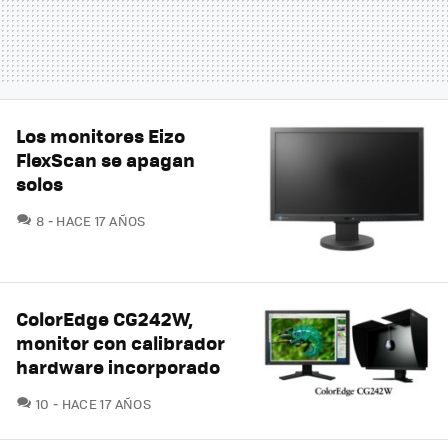
Los monitores Eizo
FlexScan se apagan
solos
COMENTARIOS
8
HACE 17 AÑOS
ColorEdge CG242W,
monitor con calibrador
hardware incorporado
COMENTARIOS
10
HACE 17 AÑOS