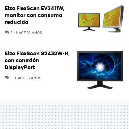
Eizo FlexScan EV2411W,
monitor con consumo
reducido
COMENTARIOS
2
HACE 18 AÑOS
Eizo FlexScan S2432W-H,
con conexión
DisplayPort
COMENTARIOS
1
HACE 18 AÑOS