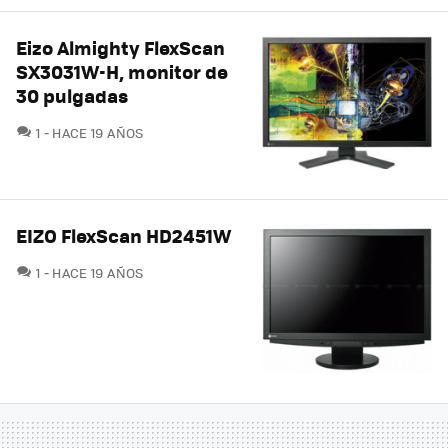
Eizo Almighty FlexScan
SX3031W-H, monitor de
30 pulgadas
COMENTARIOS
1
HACE 19 AÑOS
EIZO FlexScan HD2451W
COMENTARIOS
1
HACE 19 AÑOS