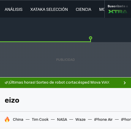
Suscríbete a
ANÁLISIS
XATAKA SELECCIÓN
CIENCIA
MOVILIDAD
🌿¡Últimas horas! Sorteo de robot cortacésped Mova ViAX
eizo
HOY SE HABLA DE
China
Tim Cook
NASA
Waze
iPhone Air
iPhon