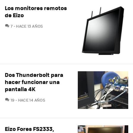
Los monitores remotos
de Eizo
COMENTARIOS
7
HACE 13 AÑOS
Dos Thunderbolt para
hacer funcionar una
pantalla 4K
COMENTARIOS
19
HACE 14 AÑOS
Eizo Fores FS2333,