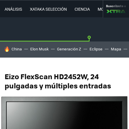
Suscríbete a
ANÁLISIS
XATAKA SELECCIÓN
CIENCIA
MOVILIDAD
HOY SE HABLA DE
China
Elon Musk
Generación Z
Eclipse
Mapa
Eizo FlexScan HD2452W, 24
pulgadas y múltiples entradas