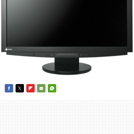
FACEBOOK
TWITTER
FLIPBOARD
E-
WHATSAPP
MAIL