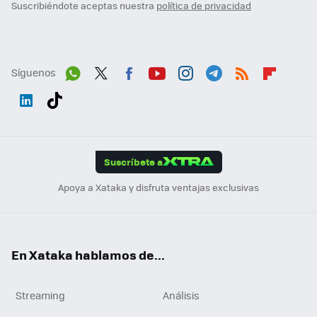
Suscribiéndote aceptas nuestra
política de privacidad
Síguenos
Wh
Twit
Fac
You
Inst
Tele
RSS
Flip
ats
ter
ebo
tub
agr
gra
boa
Link
Tikt
App
ok
e
am
m
rd
edI
ok
Suscríbete a
n
Apoya a Xataka y disfruta ventajas exclusivas
En Xataka hablamos de...
Streaming
Análisis