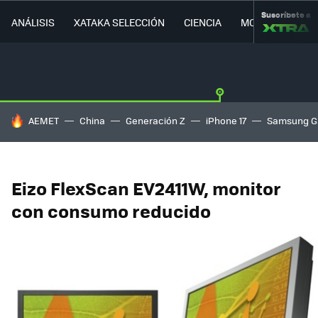
Suscríbete a
ANÁLISIS
XATAKA SELECCIÓN
CIENCIA
MOVILIDAD
HOY SE HABLA DE
AEMET
China
Generación Z
iPhone 17
Samsung G
Eizo FlexScan EV2411W, monitor
con consumo reducido