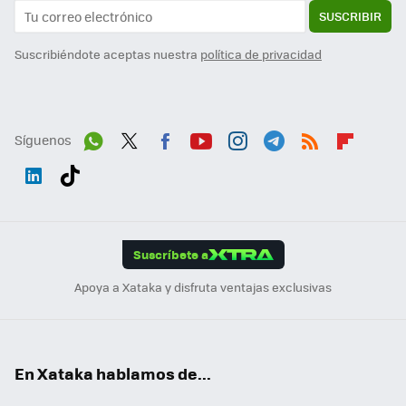
SUSCRIBIR
Suscribiéndote aceptas nuestra
política de privacidad
Síguenos
Wh
Twit
Fac
You
Inst
Tele
RSS
Flip
ats
ter
ebo
tub
agr
gra
boa
Link
Tikt
App
ok
e
am
m
rd
edI
ok
Suscríbete a
n
Apoya a Xataka y disfruta ventajas exclusivas
En Xataka hablamos de...