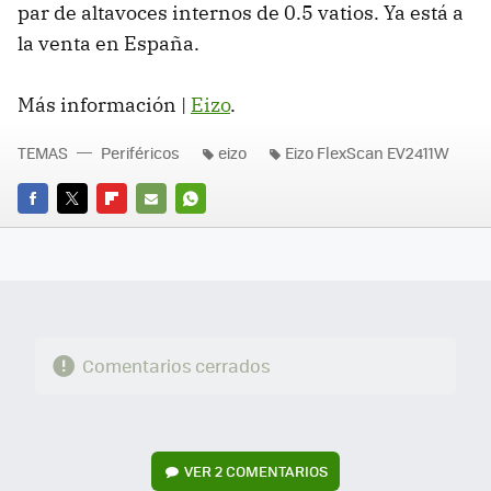
par de altavoces internos de 0.5 vatios. Ya está a
la venta en España.
Más información |
Eizo
.
TEMAS
Periféricos
eizo
Eizo FlexScan EV2411W
FACEBOOK
TWITTER
FLIPBOARD
E-
WHATSAPP
MAIL
Comentarios cerrados
VER
2 COMENTARIOS