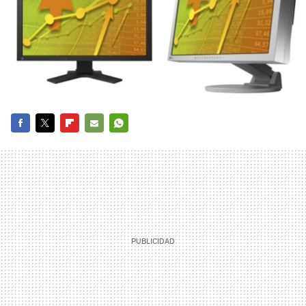
FACEBOOK
TWITTER
FLIPBOARD
E-
WHATSAPP
MAIL