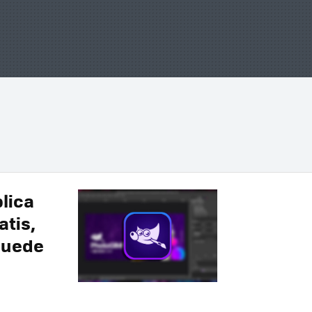
lica
atis,
puede