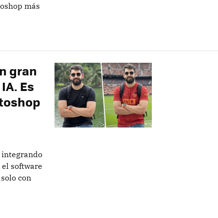
otoshop más
n gran
IA. Es
otoshop
 integrando
el software
 solo con