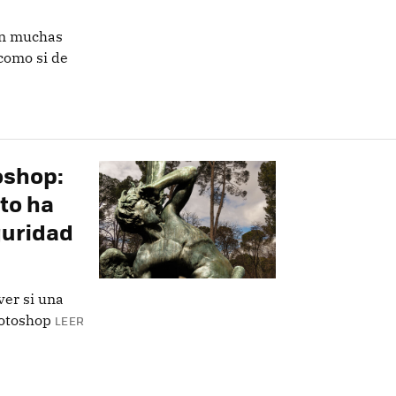
ón muchas
 como si de
oshop:
to ha
guridad
ver si una
hotoshop
LEER