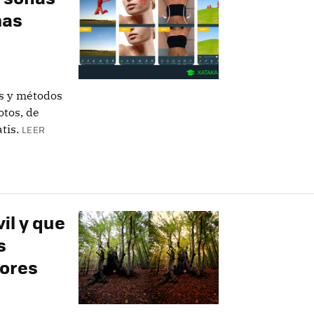
mas
as y métodos
otos, de
tis.
LEER
vil y que
s
jores