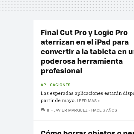
Final Cut Pro y Logic Pro
aterrizan en el iPad para
convertir a la tableta en 
poderosa herramienta
profesional
APLICACIONES
Las esperadas aplicaciones estarán disp
partir de mayo.
LEER MÁS »
COMENTARIOS
11
JAVIER MARQUEZ
HACE 3 AÑOS
Cómo borrar objetos o p