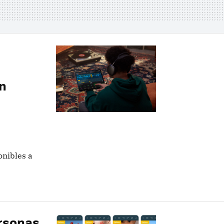
un
onibles a
ersonas