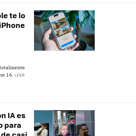
le te lo
 iPhone
 totalmente
ne 16.
LEER
n IA es
do para
 de casi