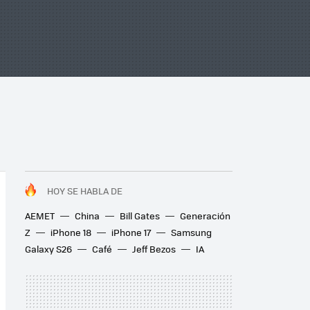
HOY SE HABLA DE
AEMET
China
Bill Gates
Generación
Z
iPhone 18
iPhone 17
Samsung
Galaxy S26
Café
Jeff Bezos
IA