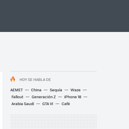
HOY SE HABLA DE
AEMET
China
Sequía
Waze
Fallout
Generación Z
iPhone 18
Arabia Saudí
GTA VI
Café