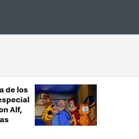
 de los
especial
n Alf,
las