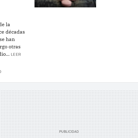
de la
ace décadas
 se han
rgo otras
o...
LEER
O