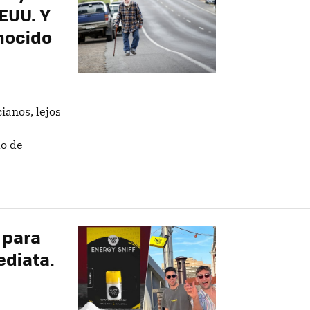
EUU. Y
onocido
ianos, lejos
lo de
 para
ediata.