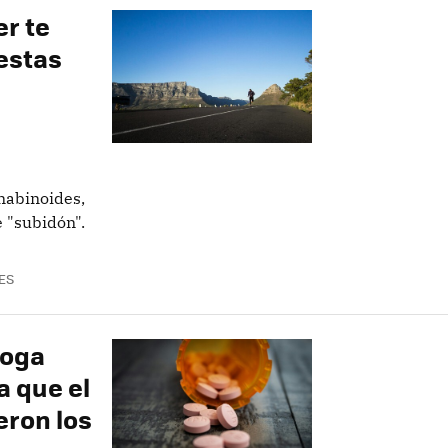
er te
estas
nabinoides,
e "subidón".
ES
roga
a que el
eron los