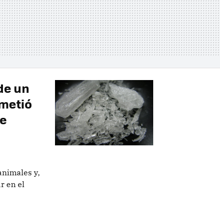
de un
metió
le
animales y,
r en el