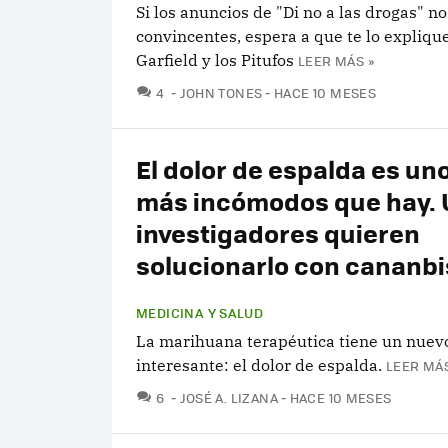
Si los anuncios de "Di no a las drogas" n
convincentes, espera a que te lo explique
Garfield y los Pitufos
LEER MÁS »
COMENTARIOS
4
JOHN TONES
HACE 10 MESES
El dolor de espalda es uno
más incómodos que hay.
investigadores quieren
solucionarlo con cananbi
MEDICINA Y SALUD
La marihuana terapéutica tiene un nue
interesante: el dolor de espalda.
LEER MÁS
COMENTARIOS
6
JOSÉ A. LIZANA
HACE 10 MESES