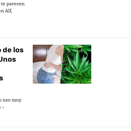
o te parecen
n Alf,
 de los
 Unos
s
vo uso muy
 »