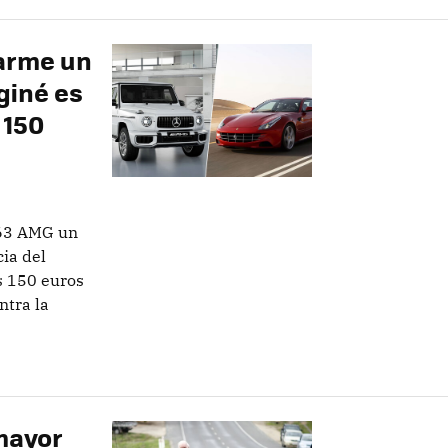
arme un
giné es
 150
 63 AMG un
cia del
s 150 euros
ntra la
mayor