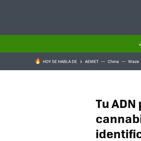
HOY SE HABLA DE
AEMET
China
Waze
Tu ADN 
cannabi
identif