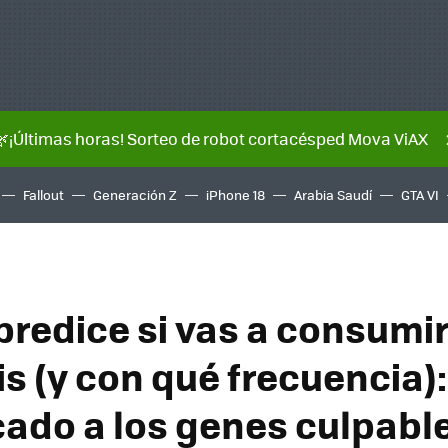
🌿¡Últimas horas! Sorteo de robot cortacésped Mova ViAX
Fallout
Generación Z
iPhone 18
Arabia Saudí
GTA VI
predice si vas a consumi
s (y con qué frecuencia):
icado a los genes culpabl