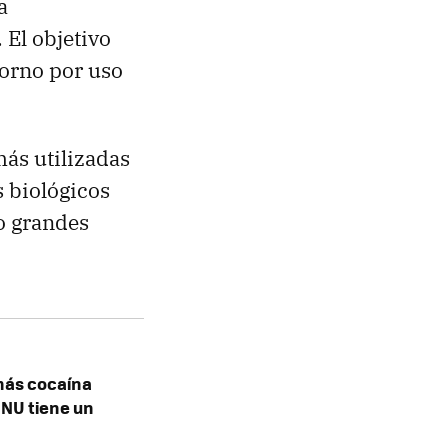
a
 El objetivo
storno por uso
más utilizadas
s biológicos
o grandes
más cocaína
ONU tiene un