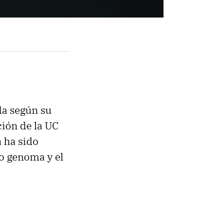
da según su
ción de la UC
a ha sido
o genoma y el