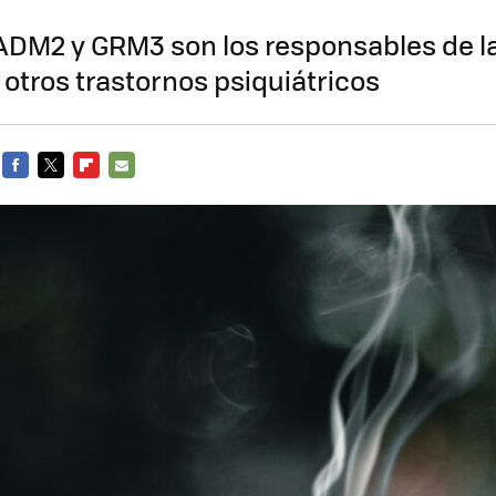
ADM2 y GRM3 son los responsables de l
 otros trastornos psiquiátricos
FACEBOOK
TWITTER
FLIPBOARD
E-
MAIL