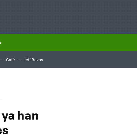
Café
Jeff Bezos
r
 ya han
es