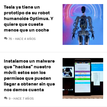
Tesla ya tiene un
prototipo de su robot
humanoide Optimus. Y
quiere que cueste
menos que un coche
COMENTARIOS
76
HACE 4 AÑOS
Instalamos un malware
que "hackea" nuestro
móvil: estos son los
permisos que pueden
llegar a obtener sin que
nos demos cuenta
COMENTARIOS
9
HACE 7 AÑOS