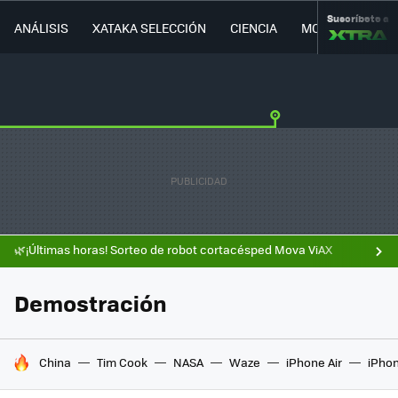
Suscríbete a
ANÁLISIS
XATAKA SELECCIÓN
CIENCIA
MOVILIDAD
🌿¡Últimas horas! Sorteo de robot cortacésped Mova ViAX
Demostración
HOY SE HABLA DE
China
Tim Cook
NASA
Waze
iPhone Air
iPhon