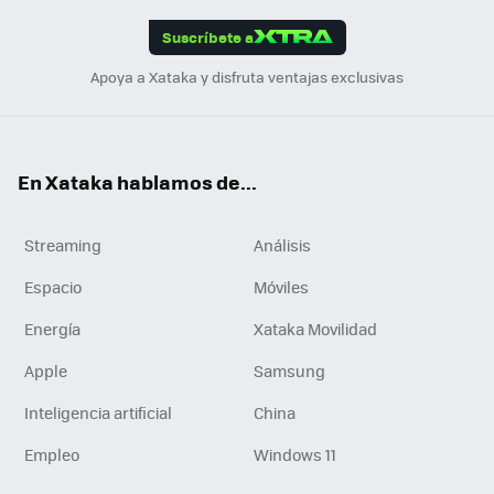
App
ok
e
am
m
rd
edI
ok
Suscríbete a
n
Apoya a Xataka y disfruta ventajas exclusivas
En Xataka hablamos de...
Streaming
Análisis
Espacio
Móviles
Energía
Xataka Movilidad
Apple
Samsung
Inteligencia artificial
China
Empleo
Windows 11