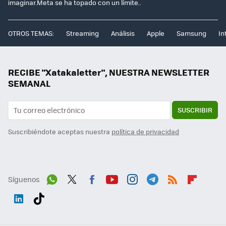
imaginar.Meta se ha topado con un límite..
OTROS TEMAS:
Streaming
Análisis
Apple
Samsung
In
RECIBE "Xatakaletter", NUESTRA NEWSLETTER
SEMANAL
SUSCRIBIR
Suscribiéndote aceptas nuestra
política de privacidad
Síguenos
Wh
Twit
Fac
You
Inst
Tele
RSS
Flip
ats
ter
ebo
tub
agr
gra
boa
Link
Tikt