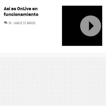
Así es OnLive en
funcionamiento
COMENTARIOS
31
HACE 17 AÑOS