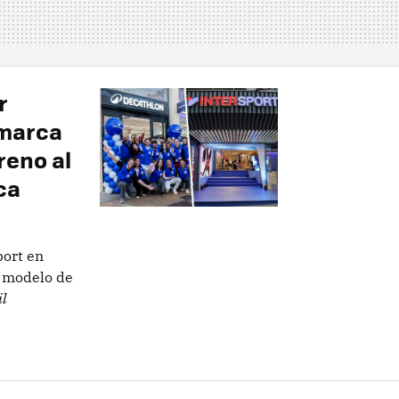
r
 marca
reno al
ca
port en
l modelo de
il