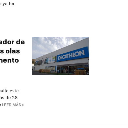
o ya ha
ador de
s olas
imento
calle este
os de 28
o
LEER MÁS »