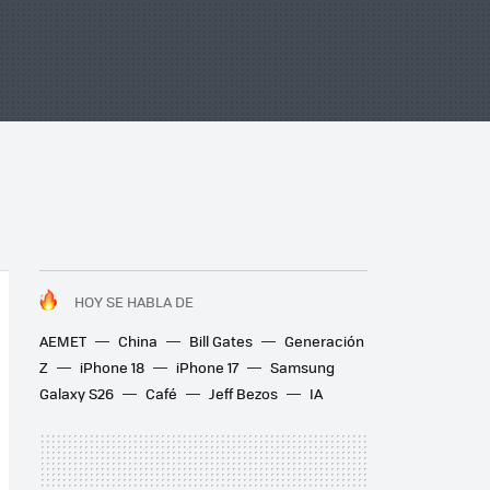
HOY SE HABLA DE
AEMET
China
Bill Gates
Generación
Z
iPhone 18
iPhone 17
Samsung
Galaxy S26
Café
Jeff Bezos
IA