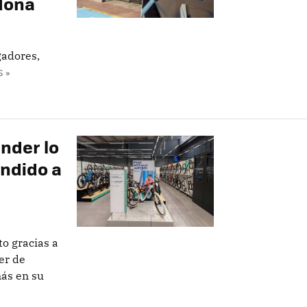
dona
gadores,
 »
nder lo
ndido a
o gracias a
er de
ás en su