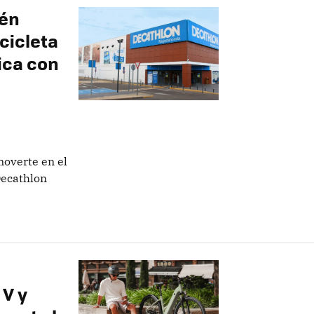
ién
cicleta
ica con
moverte en el
Decathlon
 V y