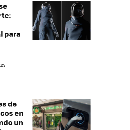
se
rte:
l para
 un
es de
icos en
endo un