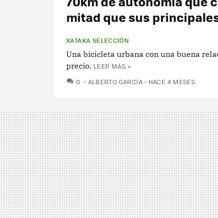
70km de autonomía que c
mitad que sus principales
XATAKA SELECCIÓN
Una bicicleta urbana con una buena rela
precio.
LEER MÁS »
COMENTARIOS
0
ALBERTO GARCÍA
HACE 4 MESES