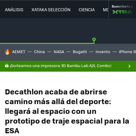
Suscríbete a
ANÁLISIS
XATAKA SELECCIÓN
CIENCIA
MOVILIDAD
HOY SE HABLA DE
AEMET
China
NASA
Bugatti
Invento
iPhone 1
🖨️ ¡Sorteamos una impresora 3D Bambu Lab A2L Combo!
Decathlon acaba de abrirse
camino más allá del deporte:
llegará al espacio con un
prototipo de traje espacial para la
ESA