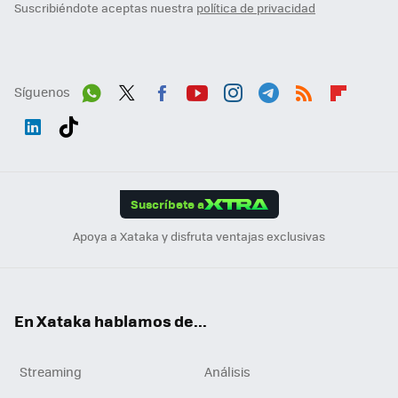
Suscribiéndote aceptas nuestra
política de privacidad
Síguenos
Wh
Twit
Fac
You
Inst
Tele
RSS
Flip
ats
ter
ebo
tub
agr
gra
boa
Link
Tikt
App
ok
e
am
m
rd
edI
ok
Suscríbete a
n
Apoya a Xataka y disfruta ventajas exclusivas
En Xataka hablamos de...
Streaming
Análisis