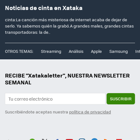
Noticias de cinta en Xataka
cinta:La canción más misteriosa de internet acaba de dejar de
serlo. Ya sabemos quién la grabó.A grandes males, grandes cintas
transportadoras: la de..
OTROS TEMAS:
Streaming
Análisis
Apple
Samsung
In
RECIBE "Xatakaletter", NUESTRA NEWSLETTER
SEMANAL
SUSCRIBIR
Suscribiéndote aceptas nuestra
política de privacidad