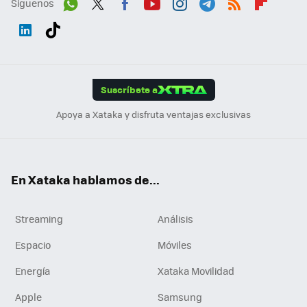
Síguenos
Wh
Twit
Fac
You
Inst
Tele
RSS
Flip
ats
ter
ebo
tub
agr
gra
boa
Link
Tikt
App
ok
e
am
m
rd
edI
ok
Suscríbete a
n
Apoya a Xataka y disfruta ventajas exclusivas
En Xataka hablamos de...
Streaming
Análisis
Espacio
Móviles
Energía
Xataka Movilidad
Apple
Samsung