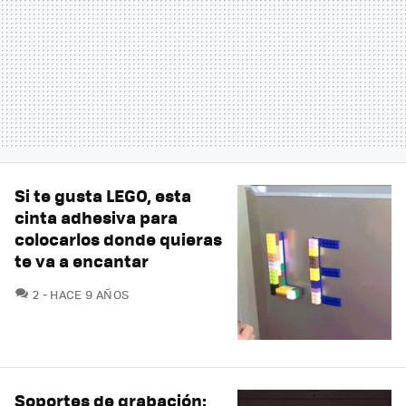
Si te gusta LEGO, esta
cinta adhesiva para
colocarlos donde quieras
te va a encantar
COMENTARIOS
2
HACE 9 AÑOS
Soportes de grabación: