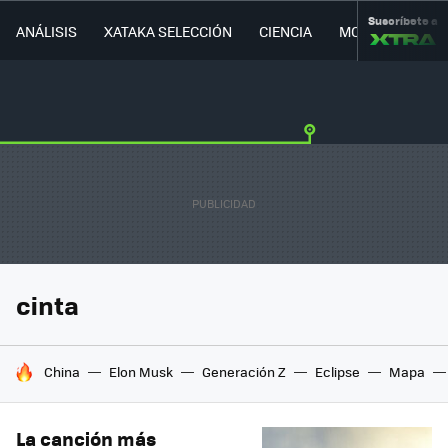
Suscríbete a
ANÁLISIS
XATAKA SELECCIÓN
CIENCIA
MOVILIDAD
cinta
HOY SE HABLA DE
China
Elon Musk
Generación Z
Eclipse
Mapa
La canción más