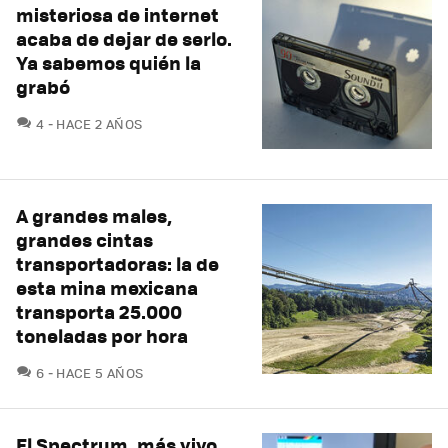
misteriosa de internet
acaba de dejar de serlo.
Ya sabemos quién la
grabó
COMENTARIOS
4
HACE 2 AÑOS
A grandes males,
grandes cintas
transportadoras: la de
esta mina mexicana
transporta 25.000
toneladas por hora
COMENTARIOS
6
HACE 5 AÑOS
El Spectrum, más vivo