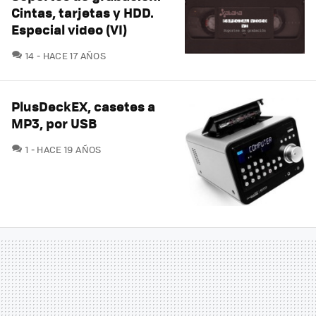
Cintas, tarjetas y HDD.
Especial video (VI)
COMENTARIOS
14
HACE 17 AÑOS
PlusDeckEX, casetes a
MP3, por USB
COMENTARIOS
1
HACE 19 AÑOS