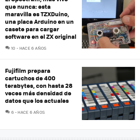
que nunca: esta
maravilla es TZXDuino,
una placa Arduino en un
casete para cargar
software en el ZX original
COMENTARIOS
10
HACE 6 AÑOS
Fujifilm prepara
cartuchos de 400
terabytes, con hasta 28
veces más densidad de
datos que los actuales
COMENTARIOS
6
HACE 6 AÑOS