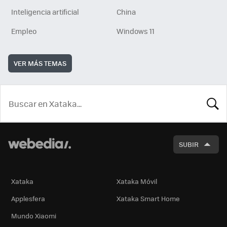
Inteligencia artificial
China
Empleo
Windows 11
VER MÁS TEMAS
BUSCA
SUBIR
Xataka
Xataka Móvil
Applesfera
Xataka Smart Home
Mundo Xiaomi