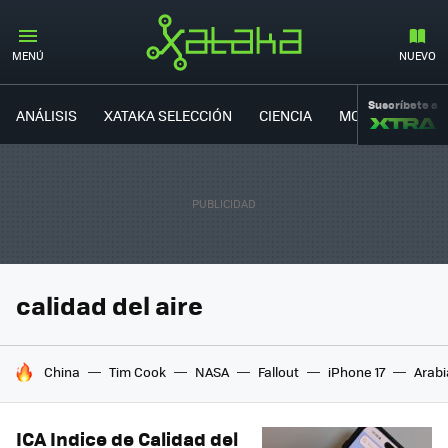
MENÚ
NUEVO
Suscríbete a
ANÁLISIS
XATAKA SELECCIÓN
CIENCIA
MOVILIDAD
calidad del aire
HOY SE HABLA DE
China
Tim Cook
NASA
Fallout
iPhone 17
Arabi
ICA Indice de Calidad del