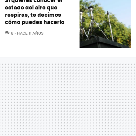
estado del aire que
respiras, te decimos
cómo puedes hacerlo
COMENTARIOS
8
HACE 11 AÑOS