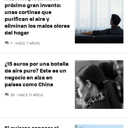
próximo gran invento:
unas cortinas que
purifican el aire y
eliminan los malos olores
del hogar
COMENTARIOS
7
HACE 7 AÑOS
¿15 euros por una botella
de aire puro? Este es un
negocio en alza en
países como China
COMENTARIOS
36
HACE 11 AÑOS
Si quieres conocer el