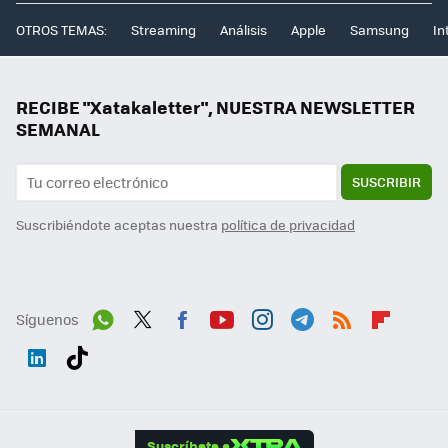
OTROS TEMAS:
Streaming
Análisis
Apple
Samsung
In
RECIBE "Xatakaletter", NUESTRA NEWSLETTER
SEMANAL
SUSCRIBIR
Suscribiéndote aceptas nuestra
política de privacidad
Síguenos
Wh
Twit
Fac
You
Inst
Tele
RSS
Flip
ats
ter
ebo
tub
agr
gra
boa
Link
Tikt
App
ok
e
am
m
rd
edI
ok
Suscríbete a