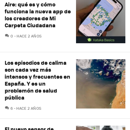
Aire: qué es y cómo
funciona la nueva app de
los creadores de Mi
Carpeta Ciudadana
COMENTARIOS
0
HACE 2 AÑOS
Los episodios de calima
son cada vez más
intensos y frecuentes en
España. Y es un
problemón de salud
pública
COMENTARIOS
6
HACE 2 AÑOS
El nuevo sensor de