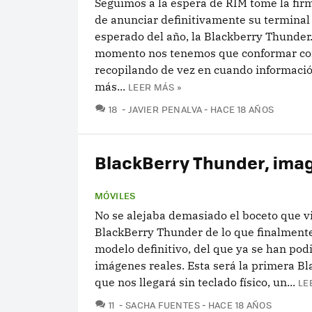
Seguimos a la espera de RIM tome la fir
de anunciar definitivamente su termina
esperado del año, la Blackberry Thunder
momento nos tenemos que conformar con
recopilando de vez en cuando informació
más...
LEER MÁS »
COMENTARIOS
18
JAVIER PENALVA
HACE 18 AÑOS
BlackBerry Thunder, imag
MÓVILES
No se alejaba demasiado el boceto que v
BlackBerry Thunder de lo que finalmente
modelo definitivo, del que ya se han pod
imágenes reales. Esta será la primera B
que nos llegará sin teclado físico, un...
LE
COMENTARIOS
11
SACHA FUENTES
HACE 18 AÑOS