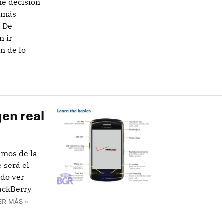
me decisión
l más
. De
 ir
n de lo
en real
imos de la
 será el
ido ver
lackBerry
ER MÁS »