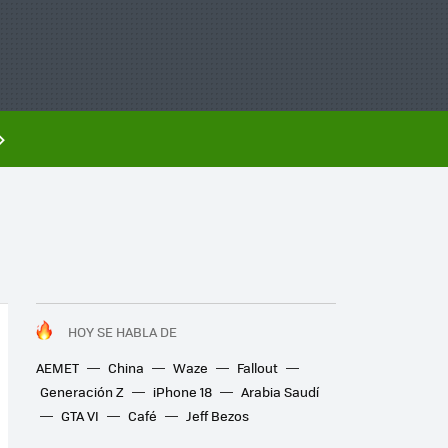
HOY SE HABLA DE
AEMET
China
Waze
Fallout
Generación Z
iPhone 18
Arabia Saudí
GTA VI
Café
Jeff Bezos