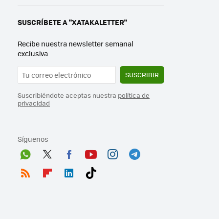
SUSCRÍBETE A "XATAKALETTER"
Recibe nuestra newsletter semanal
exclusiva
SUSCRIBIR
Suscribiéndote aceptas nuestra
política de
privacidad
Síguenos
Wh
Twit
Fac
You
Inst
Tele
ats
ter
ebo
tub
agr
gra
RSS
Flip
Link
Tikt
App
ok
e
am
m
boa
edI
ok
rd
n