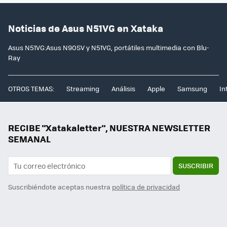
Noticias de Asus N51VG en Xataka
Asus N51VG:Asus N90SV y N51VG, portátiles multimedia con Blu-
Ray
OTROS TEMAS:
Streaming
Análisis
Apple
Samsung
In
RECIBE "Xatakaletter", NUESTRA NEWSLETTER
SEMANAL
SUSCRIBIR
Suscribiéndote aceptas nuestra
política de privacidad