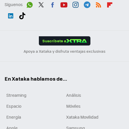
Síguenos
Wh
Twit
Fac
You
Inst
Tele
RSS
Flip
ats
ter
ebo
tub
agr
gra
boa
Link
Tikt
App
ok
e
am
m
rd
edI
ok
Suscríbete a
n
Apoya a Xataka y disfruta ventajas exclusivas
En Xataka hablamos de...
Streaming
Análisis
Espacio
Móviles
Energía
Xataka Movilidad
Apple
Samsung