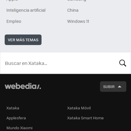
Inteligencia artificial
China
Empleo
Windows 11
VER MÁS TEMAS
BUSCA
SUBIR
Xataka
Xataka Móvil
Applesfera
Xataka Smart Home
Mundo Xiaomi