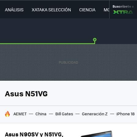
Suscríbete a
ANÁLISIS
XATAKA SELECCIÓN
CIENCIA
MOVILIDAD
Asus N51VG
HOY SE HABLA DE
AEMET
China
Bill Gates
Generación Z
iPhone 18
Asus N90SV y N51VG,