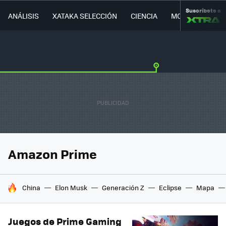
Suscríbete a
ANÁLISIS
XATAKA SELECCIÓN
CIENCIA
MOVILIDAD
Amazon Prime
HOY SE HABLA DE
China
Elon Musk
Generación Z
Eclipse
Mapa
Juegos de Prime Gaming