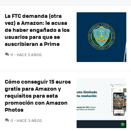
La FTC demanda (otra
vez) a Amazon: le acusa
de haber engañado a los
usuarios para que se
suscribieran a Prime
COMENTARIOS
11
HACE 3 AÑOS
Cómo conseguir 15 euros
gratis para Amazon y
requisitos para esta
promoción con Amazon
Photos
COMENTARIOS
0
HACE 3 AÑOS