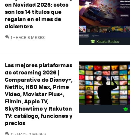
en Navidad 2025: estos
son los 14 títulos que
regalan en el mes de
diciembre
COMENTARIOS
1
HACE 8 MESES
Las mejores plataformas
de streaming 2026 |
Comparativa de Disney+,
Netflix, HBO Max, Prime
Video, Movistar Plus+,
Filmin, Apple TV,
SkyShowtime y Rakuten
TV: catálogo, funciones y
precios
COMENTARIOS
0
HACE 2 MESES