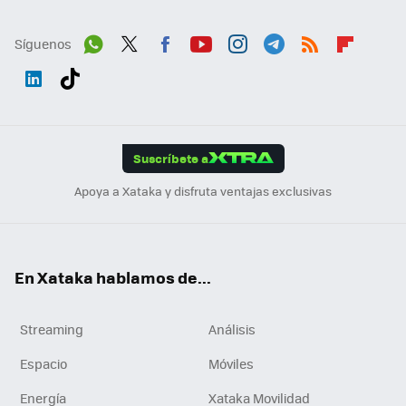
Síguenos
Wh
Twit
Fac
You
Inst
Tele
RSS
Flip
ats
ter
ebo
tub
agr
gra
boa
Link
Tikt
App
ok
e
am
m
rd
edI
ok
Suscríbete a
n
Apoya a Xataka y disfruta ventajas exclusivas
En Xataka hablamos de...
Streaming
Análisis
Espacio
Móviles
Energía
Xataka Movilidad