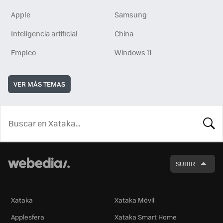
Apple
Samsung
Inteligencia artificial
China
Empleo
Windows 11
VER MÁS TEMAS
BUSCA
SUBIR
Xataka
Xataka Móvil
Applesfera
Xataka Smart Home