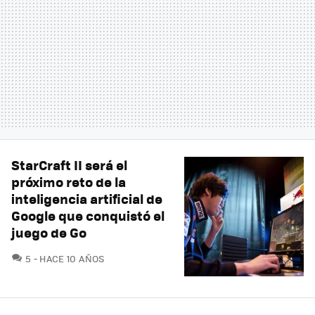
StarCraft II será el
próximo reto de la
inteligencia artificial de
Google que conquistó el
juego de Go
COMENTARIOS
5
HACE 10 AÑOS