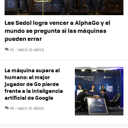
Lee Sedol logra vencer a AlphaGo y el
mundo se pregunta si las máquinas
pueden errar
COMENTARIOS
10
HACE 10 AÑOS
La máquina supera al
humano: el mejor
jugador de Go pierde
frente a la inteligencia
artificial de Google
COMENTARIOS
19
HACE 10 AÑOS