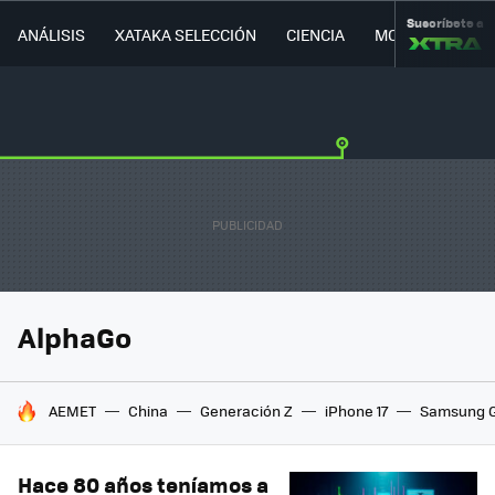
Suscríbete a
ANÁLISIS
XATAKA SELECCIÓN
CIENCIA
MOVILIDAD
AlphaGo
HOY SE HABLA DE
AEMET
China
Generación Z
iPhone 17
Samsung G
Hace 80 años teníamos a