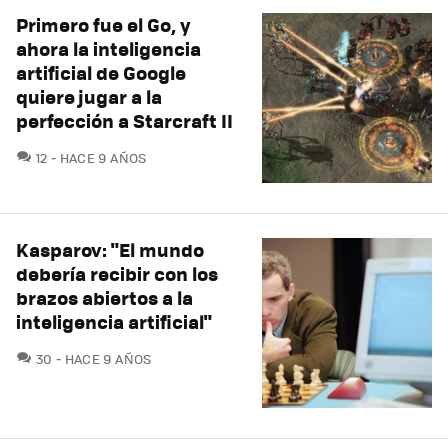
Primero fue el Go, y
ahora la inteligencia
artificial de Google
quiere jugar a la
perfección a Starcraft II
COMENTARIOS
12
HACE 9 AÑOS
Kasparov: "El mundo
debería recibir con los
brazos abiertos a la
inteligencia artificial"
COMENTARIOS
30
HACE 9 AÑOS