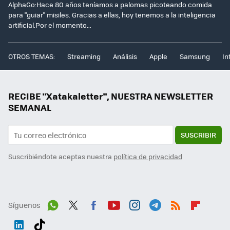
AlphaGo:Hace 80 años teníamos a palomas picoteando comida
para "guiar" misiles. Gracias a ellas, hoy tenemos a la inteligencia
artificial.Por el momento...
OTROS TEMAS:
Streaming
Análisis
Apple
Samsung
In
RECIBE "Xatakaletter", NUESTRA NEWSLETTER
SEMANAL
SUSCRIBIR
Suscribiéndote aceptas nuestra
política de privacidad
Síguenos
Wh
Twit
Fac
You
Inst
Tele
RSS
Flip