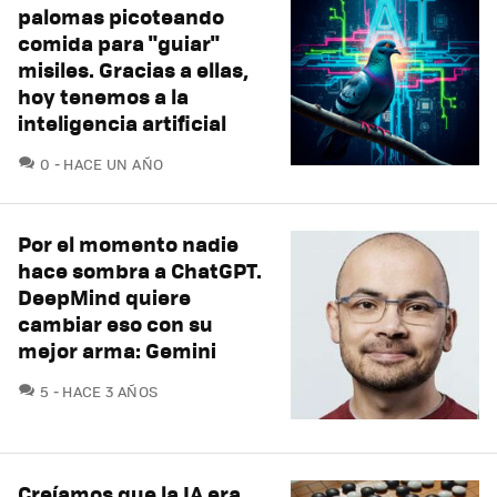
palomas picoteando
comida para "guiar"
misiles. Gracias a ellas,
hoy tenemos a la
inteligencia artificial
COMENTARIOS
0
HACE UN AÑO
Por el momento nadie
hace sombra a ChatGPT.
DeepMind quiere
cambiar eso con su
mejor arma: Gemini
COMENTARIOS
5
HACE 3 AÑOS
Creíamos que la IA era