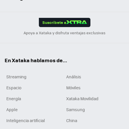
ats
ter
ebo
tub
agr
gra
boa
Link
Tikt
App
ok
e
am
m
rd
edI
ok
Suscríbete a
n
Apoya a Xataka y disfruta ventajas exclusivas
En Xataka hablamos de...
Streaming
Análisis
Espacio
Móviles
Energía
Xataka Movilidad
Apple
Samsung
Inteligencia artificial
China