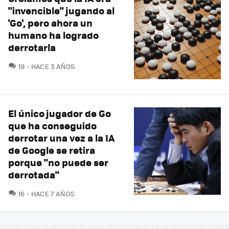
"invencible" jugando al
'Go', pero ahora un
humano ha logrado
derrotarla
COMENTARIOS
19
HACE 3 AÑOS
El único jugador de Go
que ha conseguido
derrotar una vez a la IA
de Google se retira
porque "no puede ser
derrotada"
COMENTARIOS
16
HACE 7 AÑOS