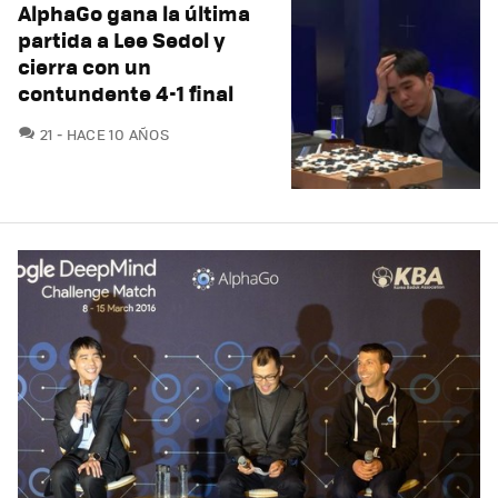
AlphaGo gana la última
partida a Lee Sedol y
cierra con un
contundente 4-1 final
COMENTARIOS
21
HACE 10 AÑOS