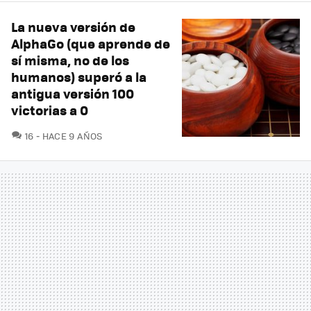
La nueva versión de
AlphaGo (que aprende de
sí misma, no de los
humanos) superó a la
antigua versión 100
victorias a 0
COMENTARIOS
16
HACE 9 AÑOS