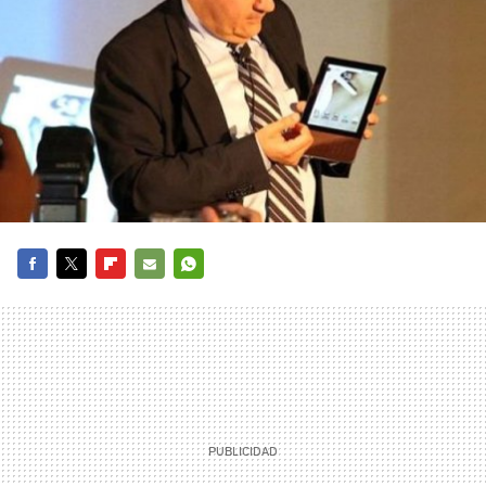
FACEBOOK
TWITTER
FLIPBOARD
E-
WHATSAPP
MAIL