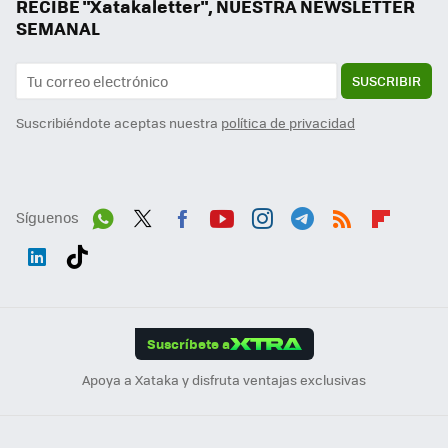
RECIBE "Xatakaletter", NUESTRA NEWSLETTER
SEMANAL
SUSCRIBIR
Suscribiéndote aceptas nuestra
política de privacidad
Síguenos
Wh
Twit
Fac
You
Inst
Tele
RSS
Flip
ats
ter
ebo
tub
agr
gra
boa
Link
Tikt
App
ok
e
am
m
rd
edI
ok
Suscríbete a
n
Apoya a Xataka y disfruta ventajas exclusivas