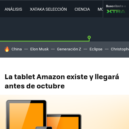
Suscríbete a
ANÁLISIS
XATAKA SELECCIÓN
CIENCIA
MOVILIDAD
HOY SE HABLA DE
China
Elon Musk
Generación Z
Eclipse
Christoph
La tablet Amazon existe y llegará
antes de octubre