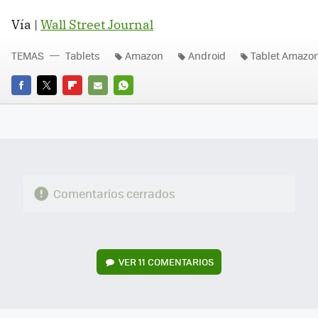
Vía |
Wall Street Journal
TEMAS
Tablets
Amazon
Android
Tablet Amazo
FACEBOOK
TWITTER
FLIPBOARD
E-
WHATSAPP
MAIL
Comentarios cerrados
VER
11 COMENTARIOS