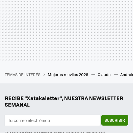
TEMAS DE INTERÉS
Mejores moviles 2026
Claude
Androi
RECIBE "Xatakaletter", NUESTRA NEWSLETTER
SEMANAL
SUSCRIBIR
Suscribiéndote aceptas nuestra
política de privacidad