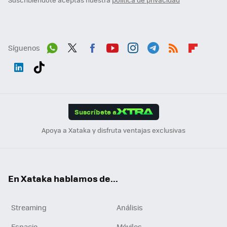
Síguenos
Wh
Twit
Fac
You
Inst
Tele
RSS
Flip
ats
ter
ebo
tub
agr
gra
boa
Link
Tikt
App
ok
e
am
m
rd
edI
ok
Suscríbete a
n
Apoya a Xataka y disfruta ventajas exclusivas
En Xataka hablamos de...
Streaming
Análisis
Espacio
Móviles