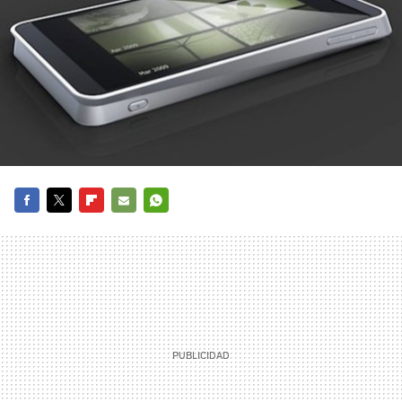
FACEBOOK
TWITTER
FLIPBOARD
E-
WHATSAPP
MAIL