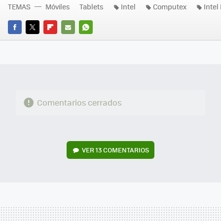
TEMAS
Móviles
Tablets
Intel
Computex
Intel
FACEBOOK
TWITTER
FLIPBOARD
E-
WHATSAPP
MAIL
Comentarios cerrados
VER
13 COMENTARIOS