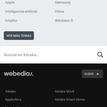
Apple
Samsung
Inteligencia artificial
China
Empleo
Windows 11
VER MÁS TEMAS
BUSCA
SUBIR
Xataka
Xataka Móvil
Applesfera
Xataka Smart Home