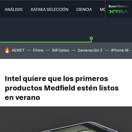
Suscríbete a
ANÁLISIS
XATAKA SELECCIÓN
CIENCIA
MOVILIDAD
HOY SE HABLA DE
AEMET
China
Bill Gates
Generación Z
iPhone 18
Intel quiere que los primeros
productos Medfield estén listos
en verano