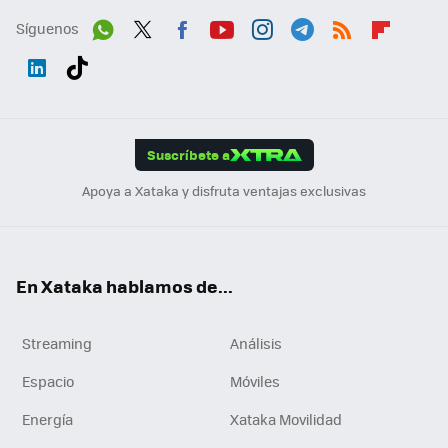
Síguenos
Wh
Twit
Fac
You
Inst
Tele
RSS
Flip
ats
ter
ebo
tub
agr
gra
boa
Link
Tikt
App
ok
e
am
m
rd
edI
ok
Suscríbete a
n
Apoya a Xataka y disfruta ventajas exclusivas
En Xataka hablamos de...
Streaming
Análisis
Espacio
Móviles
Energía
Xataka Movilidad