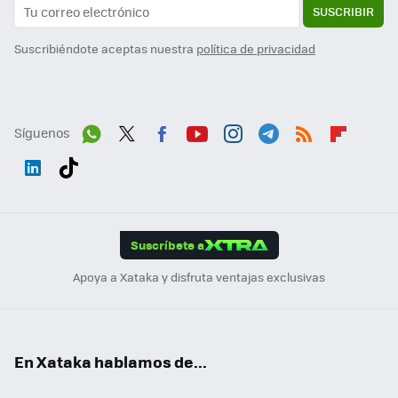
SUSCRIBIR
Suscribiéndote aceptas nuestra
política de privacidad
Síguenos
Wh
Twit
Fac
You
Inst
Tele
RSS
Flip
ats
ter
ebo
tub
agr
gra
boa
Link
Tikt
App
ok
e
am
m
rd
edI
ok
Suscríbete a
n
Apoya a Xataka y disfruta ventajas exclusivas
En Xataka hablamos de...