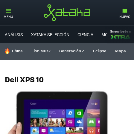
MENÚ
NUEVO
Suscríbete a
ANÁLISIS
XATAKA SELECCIÓN
CIENCIA
MOVILIDAD
HOY SE HABLA DE
China
Elon Musk
Generación Z
Eclipse
Mapa
Dell XPS 10