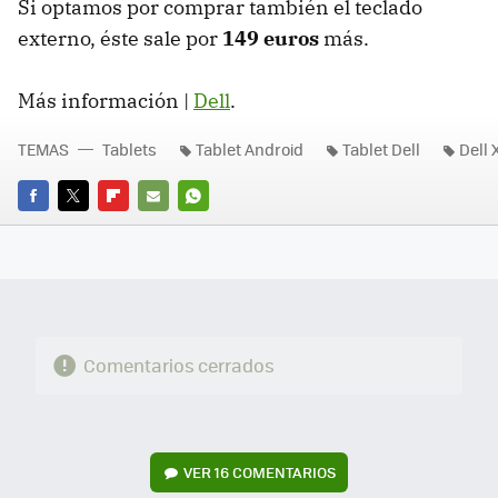
Si optamos por comprar también el teclado
externo, éste sale por
149 euros
más.
Más información |
Dell
.
TEMAS
Tablets
Tablet Android
Tablet Dell
Dell 
FACEBOOK
TWITTER
FLIPBOARD
E-
WHATSAPP
MAIL
Comentarios cerrados
VER
16 COMENTARIOS