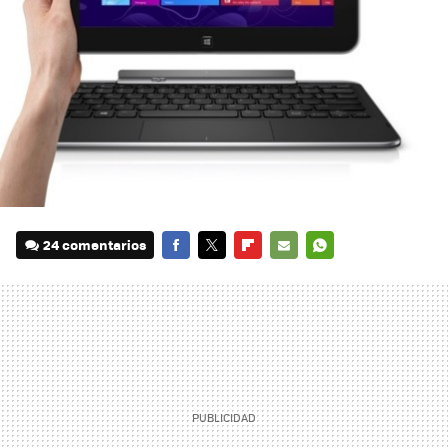
24 comentarios
FACEBOOK
TWITTER
FLIPBOARD
E-
WHATSAPP
MAIL