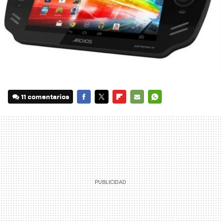
11 comentarios
FACEBOOK
TWITTER
FLIPBOARD
E-
WHATSAPP
MAIL