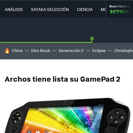
Suscríbete a
ANÁLISIS
XATAKA SELECCIÓN
CIENCIA
MOVILIDAD
HOY SE HABLA DE
China
Elon Musk
Generación Z
Eclipse
Christoph
Archos tiene lista su GamePad 2