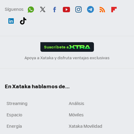
Síguenos
Wh
Twit
Fac
You
Inst
Tele
RSS
Flip
ats
ter
ebo
tub
agr
gra
boa
Link
Tikt
App
ok
e
am
m
rd
edI
ok
Suscríbete a
n
Apoya a Xataka y disfruta ventajas exclusivas
En Xataka hablamos de...
Streaming
Análisis
Espacio
Móviles
Energía
Xataka Movilidad