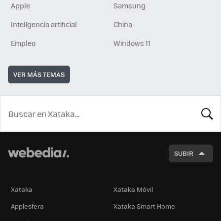
Apple
Samsung
Inteligencia artificial
China
Empleo
Windows 11
VER MÁS TEMAS
BUSCA
SUBIR
Xataka
Xataka Móvil
Applesfera
Xataka Smart Home