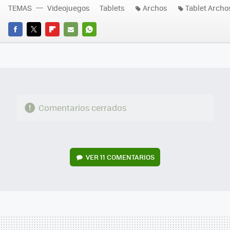
TEMAS
Videojuegos
Tablets
Archos
Tablet Archo
FACEBOOK
TWITTER
FLIPBOARD
E-
WHATSAPP
MAIL
Comentarios cerrados
VER
11 COMENTARIOS