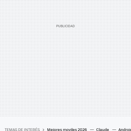
TEMAS DE INTERÉS
Mejores moviles 2026
Claude
Androi