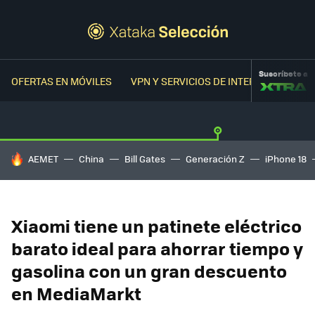
Suscríbete a
OFERTAS EN MÓVILES
VPN Y SERVICIOS DE INTERNET
OFER
HOY SE HABLA DE
AEMET
China
Bill Gates
Generación Z
iPhone 18
Xiaomi tiene un patinete eléctrico
barato ideal para ahorrar tiempo y
gasolina con un gran descuento
en MediaMarkt