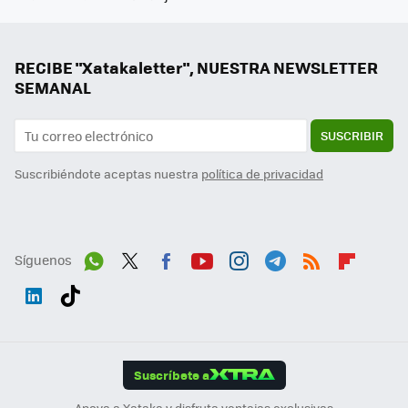
RECIBE "Xatakaletter", NUESTRA NEWSLETTER
SEMANAL
SUSCRIBIR
Suscribiéndote aceptas nuestra
política de privacidad
Síguenos
Wh
Twit
Fac
You
Inst
Tele
RSS
Flip
ats
ter
ebo
tub
agr
gra
boa
Link
Tikt
App
ok
e
am
m
rd
edI
ok
Suscríbete a
n
Apoya a Xataka y disfruta ventajas exclusivas