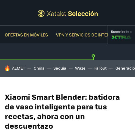
Suscríbete a
OFERTAS EN MÓVILES
VPN Y SERVICIOS DE INTERNET
OFER
HOY SE HABLA DE
AEMET
China
Sequía
Waze
Fallout
Generació
Xiaomi Smart Blender: batidora
de vaso inteligente para tus
recetas, ahora con un
descuentazo