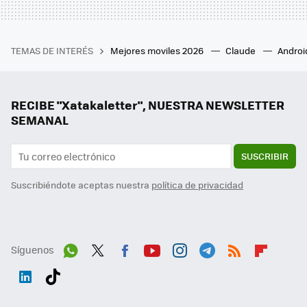
TEMAS DE INTERÉS
Mejores moviles 2026
Claude
Androi
RECIBE "Xatakaletter", NUESTRA NEWSLETTER
SEMANAL
SUSCRIBIR
Suscribiéndote aceptas nuestra
política de privacidad
Síguenos
Wh
Twit
Fac
You
Inst
Tele
RSS
Flip
ats
ter
ebo
tub
agr
gra
boa
Link
Tikt