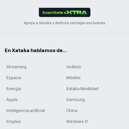
App
ok
e
am
m
rd
edI
ok
Suscríbete a
n
Apoya a Xataka y disfruta ventajas exclusivas
En Xataka hablamos de...
Streaming
Análisis
Espacio
Móviles
Energía
Xataka Movilidad
Apple
Samsung
Inteligencia artificial
China
Empleo
Windows 11