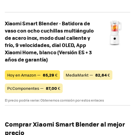
Xiaomi Smart Blender - Batidora de
vaso con ocho cuchillas multiángulo
de acero inox, modo dual caliente y
frío, 9 velocidades, dial OLED, App
Xiaomi Home, blanco (Versión ES + 3
años de garantía)
Hoy en Amazon —
65,29
€
MediaMarkt —
82,64
€
PcComponentes —
87,00
€
El precio podría variar. Obtenemos comisión por estos enlaces
Comprar Xiaomi Smart Blender al mejor
precio