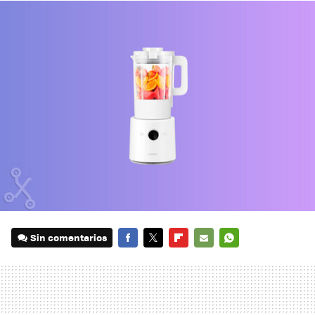
Sin comentarios
FACEBOOK
TWITTER
FLIPBOARD
E-
WHATSAPP
MAIL