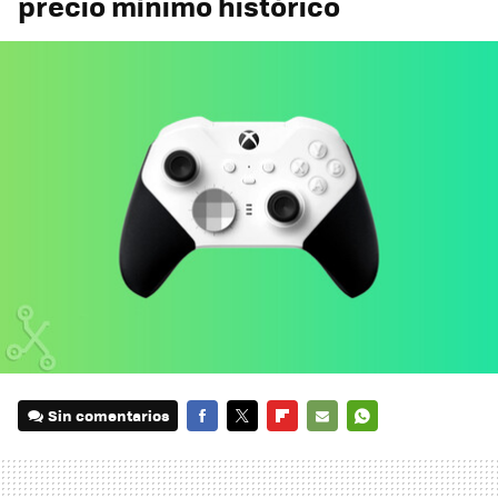
precio mínimo histórico
Sin comentarios
FACEBOOK
TWITTER
FLIPBOARD
E-
WHATSAPP
MAIL