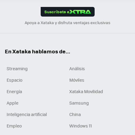
App
ok
e
am
m
rd
edI
ok
Suscríbete a
n
Apoya a Xataka y disfruta ventajas exclusivas
En Xataka hablamos de...
Streaming
Análisis
Espacio
Móviles
Energía
Xataka Movilidad
Apple
Samsung
Inteligencia artificial
China
Empleo
Windows 11