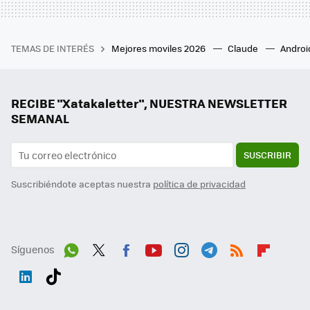
TEMAS DE INTERÉS
Mejores moviles 2026
Claude
Androi
RECIBE "Xatakaletter", NUESTRA NEWSLETTER
SEMANAL
SUSCRIBIR
Suscribiéndote aceptas nuestra
política de privacidad
Síguenos
Wh
Twit
Fac
You
Inst
Tele
RSS
Flip
ats
ter
ebo
tub
agr
gra
boa
Link
Tikt