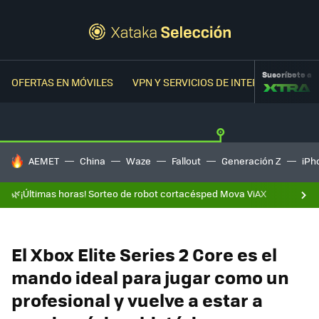
Suscríbete a
OFERTAS EN MÓVILES
VPN Y SERVICIOS DE INTERNET
OFER
HOY SE HABLA DE
AEMET
China
Waze
Fallout
Generación Z
iPh
🌿¡Últimas horas! Sorteo de robot cortacésped Mova ViAX
El Xbox Elite Series 2 Core es el
mando ideal para jugar como un
profesional y vuelve a estar a