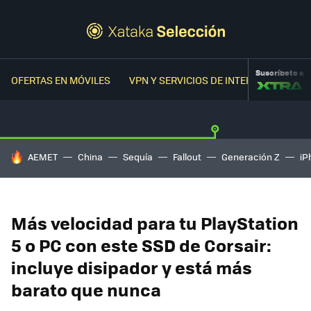
Suscríbete a
OFERTAS EN MÓVILES
VPN Y SERVICIOS DE INTERNET
OFER
HOY SE HABLA DE
AEMET
China
Sequía
Fallout
Generación Z
iP
Más velocidad para tu PlayStation
5 o PC con este SSD de Corsair:
incluye disipador y está más
barato que nunca