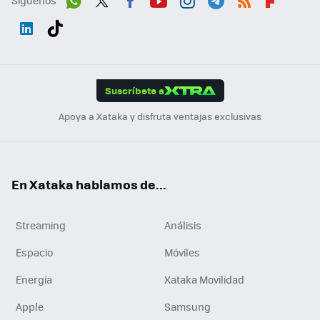
Síguenos
Wh
Twit
Fac
You
Inst
Tele
RSS
Flip
ats
ter
ebo
tub
agr
gra
boa
Link
Tikt
App
ok
e
am
m
rd
edI
ok
Suscríbete a
n
Apoya a Xataka y disfruta ventajas exclusivas
En Xataka hablamos de...
Streaming
Análisis
Espacio
Móviles
Energía
Xataka Movilidad
Apple
Samsung