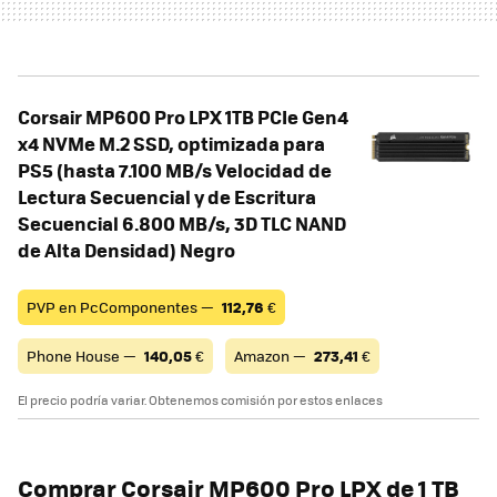
Corsair MP600 Pro LPX 1TB PCIe Gen4
x4 NVMe M.2 SSD, optimizada para
PS5 (hasta 7.100 MB/s Velocidad de
Lectura Secuencial y de Escritura
Secuencial 6.800 MB/s, 3D TLC NAND
de Alta Densidad) Negro
PVP en PcComponentes —
112,76
€
Phone House —
140,05
€
Amazon —
273,41
€
El precio podría variar. Obtenemos comisión por estos enlaces
Comprar Corsair MP600 Pro LPX de 1 TB