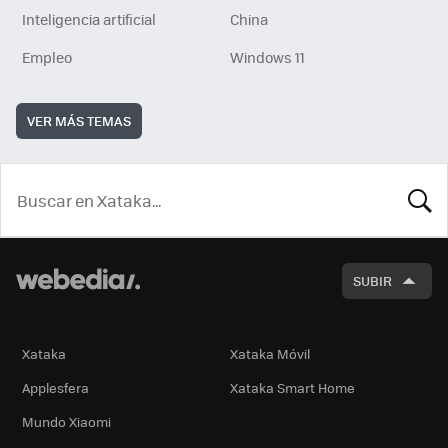
Inteligencia artificial
China
Empleo
Windows 11
VER MÁS TEMAS
BUSCA
SUBIR
Xataka
Xataka Móvil
Applesfera
Xataka Smart Home
Mundo Xiaomi