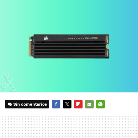
Sin comentarios
FACEBOOK
TWITTER
FLIPBOARD
E-
WHATSAPP
MAIL