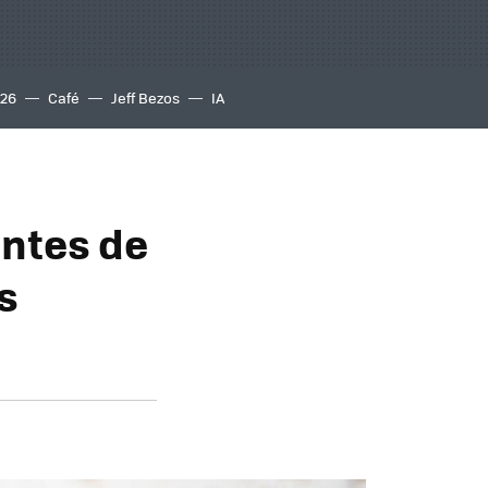
S26
Café
Jeff Bezos
IA
entes de
s