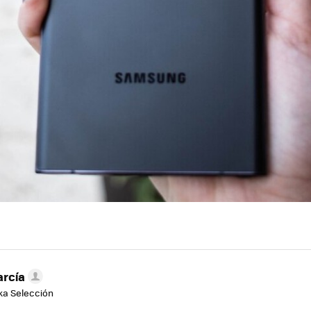
arcía
aka Selección