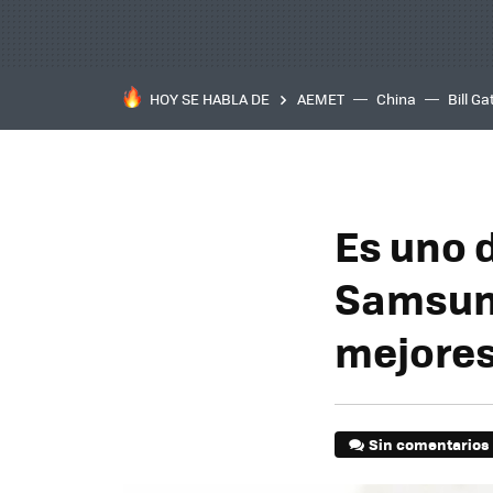
HOY SE HABLA DE
AEMET
China
Bill Ga
Es uno 
Samsung
mejores
Sin comentarios