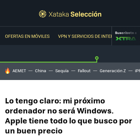
Suscríbete a
OFERTAS EN MÓVILES
VPN Y SERVICIOS DE INTERNET
OFER
HOY SE HABLA DE
AEMET
China
Sequía
Fallout
Generación Z
iP
Lo tengo claro: mi próximo
ordenador no será Windows.
Apple tiene todo lo que busco por
un buen precio