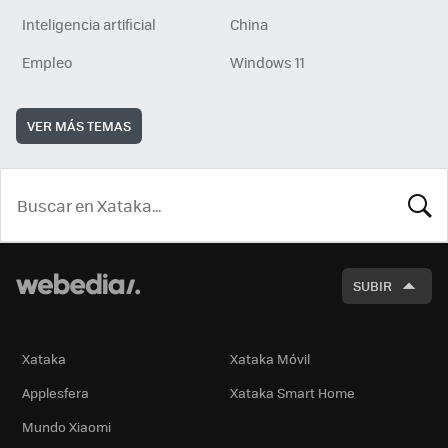
Inteligencia artificial
China
Empleo
Windows 11
VER MÁS TEMAS
BUSCA
SUBIR
Xataka
Xataka Móvil
Applesfera
Xataka Smart Home
Mundo Xiaomi