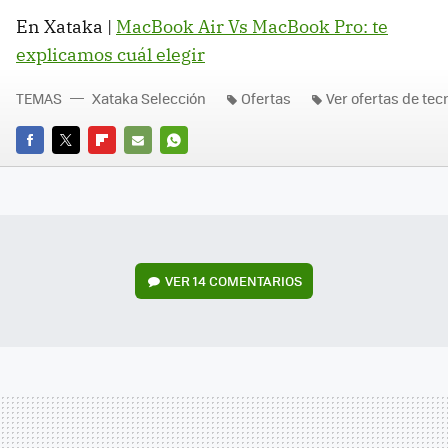
En Xataka |
MacBook Air Vs MacBook Pro: te
explicamos cuál elegir
TEMAS
Xataka Selección
Ofertas
Ver ofertas de tec
FACEBOOK
TWITTER
FLIPBOARD
E-
WHATSAPP
MAIL
VER
14 COMENTARIOS