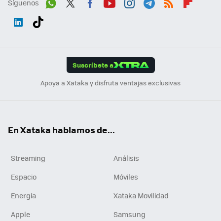
Síguenos
Wh
Twit
Fac
You
Inst
Tele
RSS
Flip
ats
ter
ebo
tub
agr
gra
boa
Link
Tikt
App
ok
e
am
m
rd
edI
ok
Suscríbete a
n
Apoya a Xataka y disfruta ventajas exclusivas
En Xataka hablamos de...
Streaming
Análisis
Espacio
Móviles
Energía
Xataka Movilidad
Apple
Samsung