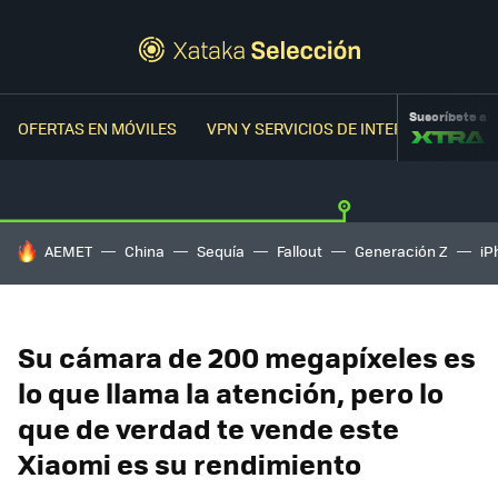
Suscríbete a
OFERTAS EN MÓVILES
VPN Y SERVICIOS DE INTERNET
OFER
HOY SE HABLA DE
AEMET
China
Sequía
Fallout
Generación Z
iP
Su cámara de 200 megapíxeles es
lo que llama la atención, pero lo
que de verdad te vende este
Xiaomi es su rendimiento