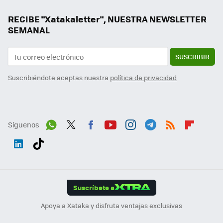
RECIBE "Xatakaletter", NUESTRA NEWSLETTER
SEMANAL
SUSCRIBIR
Suscribiéndote aceptas nuestra
política de privacidad
Síguenos
Wh
Twit
Fac
You
Inst
Tele
RSS
Flip
ats
ter
ebo
tub
agr
gra
boa
Link
Tikt
App
ok
e
am
m
rd
edI
ok
Suscríbete a
n
Apoya a Xataka y disfruta ventajas exclusivas