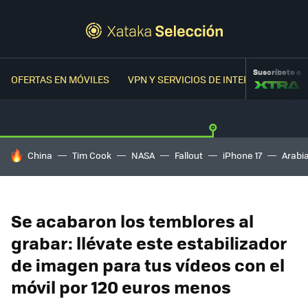
Suscríbete a
OFERTAS EN MÓVILES
VPN Y SERVICIOS DE INTERNET
OFER
HOY SE HABLA DE
China
Tim Cook
NASA
Fallout
iPhone 17
Arabi
Se acabaron los temblores al
grabar: llévate este estabilizador
de imagen para tus vídeos con el
móvil por 120 euros menos