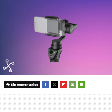
Sin comentarios
FACEBOOK
TWITTER
FLIPBOARD
E-
WHATSAPP
MAIL