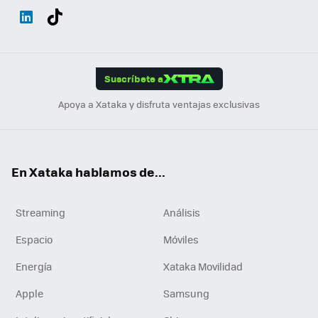
Wh
Twit
Fac
You
Inst
Tele
RSS
Flip
ats
ter
ebo
tub
agr
gra
boa
Link
Tikt
App
ok
e
am
m
rd
edI
ok
Suscríbete a
n
Apoya a Xataka y disfruta ventajas exclusivas
En Xataka hablamos de...
Streaming
Análisis
Espacio
Móviles
Energía
Xataka Movilidad
Apple
Samsung