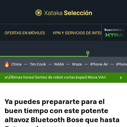
Suscríbete a
OFERTAS EN MÓVILES
VPN Y SERVICIOS DE INTERNET
OFER
HOY SE HABLA DE
China
Tim Cook
NASA
Waze
iPhone Air
iPhone
🌿¡Últimas horas! Sorteo de robot cortacésped Mova ViAX
Ya puedes prepararte para el
buen tiempo con este potente
altavoz Bluetooth Bose que hasta