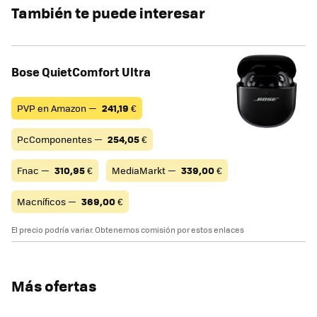
También te puede interesar
Bose QuietComfort Ultra
PVP en Amazon —
241,19
€
PcComponentes —
254,05
€
Fnac —
310,95
€
MediaMarkt —
339,00
€
Macníficos —
369,00
€
El precio podría variar. Obtenemos comisión por estos enlaces
Más ofertas