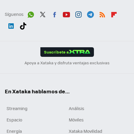
Síguenos
Wh
Twit
Fac
You
Inst
Tele
RSS
Flip
ats
ter
ebo
tub
agr
gra
boa
Link
Tikt
App
ok
e
am
m
rd
edI
ok
Suscríbete a
n
Apoya a Xataka y disfruta ventajas exclusivas
En Xataka hablamos de...
Streaming
Análisis
Espacio
Móviles
Energía
Xataka Movilidad